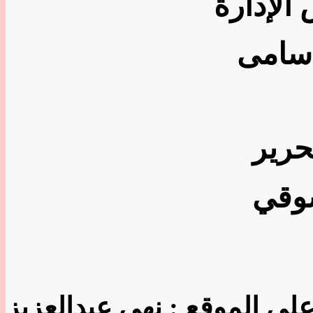
وقي
لى الموقع : نهى عبدالعزيز