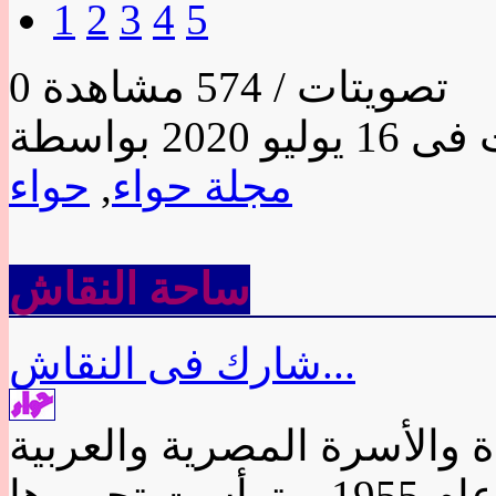
1
2
3
4
5
0 تصويتات / 574 مشاهدة
مجلة حواء
,
حواء
ساحة النقاش
شارك فى النقاش...
 والأسرة المصرية والعربية
أسسها إيميل وشكرى زيدان عام 1955، وترأست تحريرها