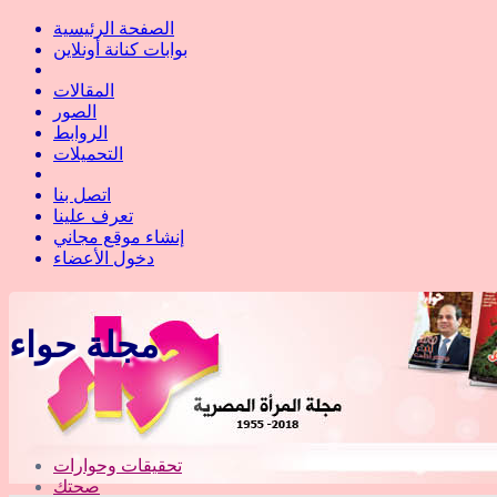
الصفحة الرئيسية
بوابات كنانة أونلاين
المقالات
الصور
الروابط
التحميلات
اتصل بنا
تعرف علينا
إنشاء موقع مجاني
دخول الأعضاء
مجلة حواء
تحقيقات وحوارات
صحتك