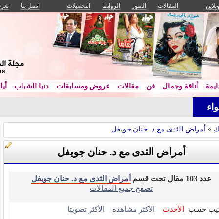
ونلاين
المقالات
الصور
الروابط
التحميلات
اتصل بنا
تعرف
يمة
أناقة وجمال
فن
مقالات
عروض ومسابقات
دنيا الشباب
أيا
اء
ك
»
أمراض الثدى مع د. حنان جويفل
أمراض الثدى مع د. حنان جويفل
عدد 103 مقال تحت قسم
أمراض الثدى مع د. حنان جويفل
تصفح جميع المقالات
تيب حسب
الأحدث
الأكثر مشاهدة
الأكثر تصويتا