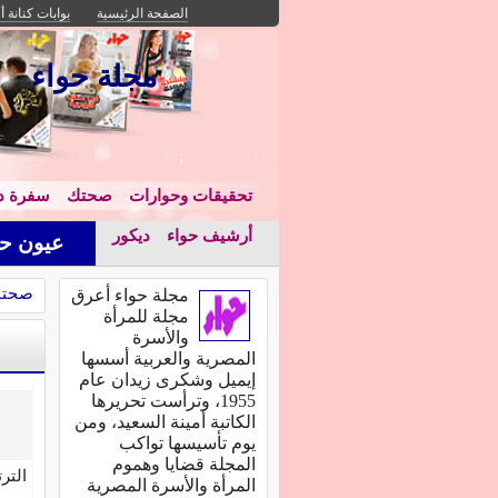
الصفحة الرئيسية
بوابات كنانة أ
مجلة حواء
تحقيقات وحوارات
صحتك
سفرة دا
أرشيف حواء
ديكور
عيون حو
صحت
مجلة حواء أعرق
مجلة للمرأة
والأسرة
المصرية والعربية أسسها
إيميل وشكرى زيدان عام
1955، وترأست تحريرها
الكاتبة أمينة السعيد، ومن
يوم تأسيسها تواكب
المجلة قضايا وهموم
التر
المرأة والأسرة المصرية