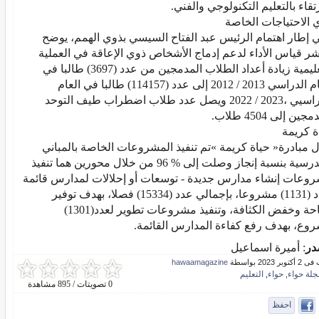
بالتعليم التكنولوجي والفني.
ت الخاصة
لمدمجين إلى 4504 طلاب.
يمة
‬الإتاحة‭ ‬وخفض‭ ‬الكثافة،‭ ‬وتنفيذ‭ ‬مشروعات‭ ‬تطوير‭ ‬لعدد‭ (‬1301‭)
 بهدف رفع كفاءة المدارس القائمة.
در
: أميرة اسماعيل
ر 2023 بواسطة
hawaamagazine
جلة حواء
حواء
التعليم
,
,
0 تصويتات / 895 مشاهدة
احفظ