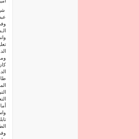
امي
‬الـسنو‭‬‭‬‭‬‭‬‭‬‭‬‭‬‭‬‭‬‭‬
‬وما‭ ‬قبلها‭ ‬من‭ ‬ابتدائية‭ ‬وإعدادية‭ ‬و‭‬
‬الت‭‬‭‬
‬الطالب‭‬‭‬‭‬‭‬‭‬‭‬