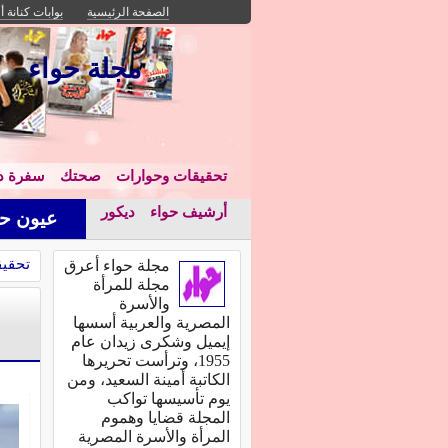
الصفحة الرئيسية
بوابات كنانة أ
مجلة حواء
تحقيقات وحوارات
صحتك
سفرة دا
أرشيف حواء
ديكور
عيون حو
تحقيق
مجلة حواء أعرق
مجلة للمرأة
والأسرة
المصرية والعربية أسسها
إيميل وشكرى زيدان عام
1955، وترأست تحريرها
الكاتبة أمينة السعيد، ومن
يوم تأسيسها تواكب
المجلة قضايا وهموم
المرأة والأسرة المصرية