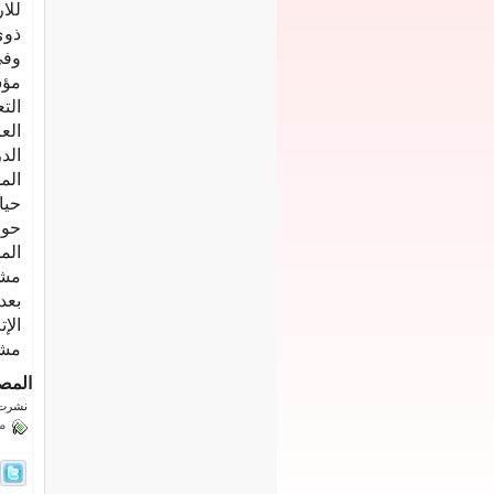
‬للارتقاء‭ ‬‭‬‭‬‭‬
ذوي‭ ‬الاحتياجا‭‬
‬ا‭‬‭‬‭‬‭‬
حياة‭ ‬كر
‬مشروع،‭‬‭‬‭‬‭‬‭‬‭
المص
نشرت فى 2 أكتوب
م