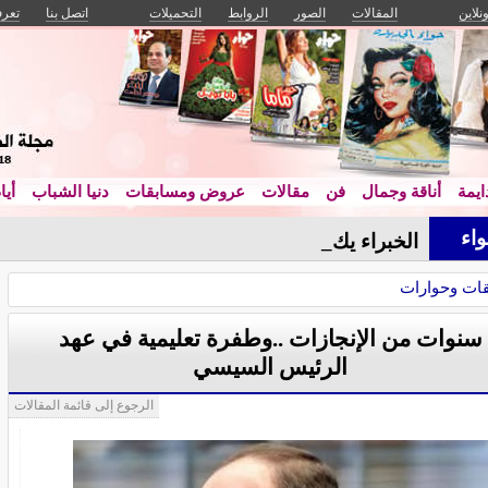
ونلاين
المقالات
الصور
الروابط
التحميلات
اتصل بنا
تعرف
يمة
أناقة وجمال
فن
مقالات
عروض ومسابقات
دنيا الشباب
أيا
اء
الخبراء يكشفون: أسرار ال_
ات وحوارات
‬الرئيس‭ ‬السيسي
الرجوع إلى قائمة المقالات