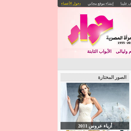
 علينا
إنشاء موقع مجاني
دخول الأعضاء
م وليالى
الأبواب الثابتة
الصور المختارة
أزياء عروس 2011