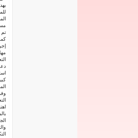
‬تم‭ ‬تطبيقها‭ ‬فى‭ ‬كل‭ ‬أنواع‭ ‬التعليم‭ ‬الفنى‭.‬
‬ال‭‬
دعم‭ ‬المع
‬وفرت‭ ‬الدولة‭ ‬للمع‭‬‭‬‭‬‭‬‭‬
التعلي‭‬