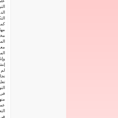
‬ال‭‬‭‬
‬وإتاحتها‭ ‬ع‭‬‭‬‭‬‭‬‭‬‭‬‭‬
إنشاء‭ ‬مد‭‬
‬عمالة‭ ‬مؤهلة‭ ‬و‭‬‭‬‭‬‭‬‭‬
التعل‭‬