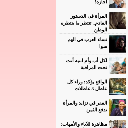
أجازة!
المرأة فى الدستور
القادم.. تنتظر ما ينتظره
الوطن
نساء العرب في الهم
سوا
لكل أب وأم انتبه أنت
تحت المراقبة
الواقع يؤكد: وراء كل
عاطل 3 عاطلات
الفقر في تزايد والمرأة
تدفع الثمن
مظاهرة للآباء والأمهات: