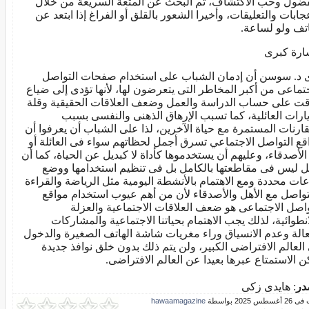
فضول وحب الاكتشاف، ثم البحث عن المتعة السريعة من خلال
عجابات والتعليقات، وأخيرا الشعور بالقلق أو الفراغ إذا ابتعد عن
اتف ولو لساعة.
رة كبرى
 د. سوسن أن إدمان الشباب على استخدام صفحات التواصل
جتماعى من أكبر المخاطر التى يتعرضون لها، لأنها تؤدى إلى ضياع
قت على حساب الدراسة والعمل وضعف العلاقات الحقيقية وقلة
يارات العائلية، كما تسبب الإرهاق الذهنى والنفسى بسبب
قارنات المستمرة مع حياة الآخرين، لذا على الشباب أن يعرفوا أن
قع التواصل الاجتماعي تسرق أجمل لحظاتهم سواء فى العائلة أو
الأصدقاء، وعليهم أن يستخدموها كأداة لا كبديل عن الحياة، كما أن
ل ليس فى مقاطعتها بالكامل بل فى تنظيم استخدامها ووضع
ات محددة ومع الاهتمام بالأنشطة اليومية مثل الرياضة والقراءة
تواصل مع الأهل والأصدقاء لأن من أهم عيوب استخدام مواقع
واصل الاجتماعى هو ضعف العلاقات الاجتماعية والعزلة
انطوائية، لذلك يجب الاهتمام بحياتنا الاجتماعية والمشاركات
عالة وعدم الانسياق وراء مغريات شاشة الهاتف الصغيرة والدخول
العالم الافتراضى الكبير، ولن يتم ذلك بدون خلق نوافذ جديدة
ن الاستمتاع عبرها بعيدا عن العالم الافتراضى.
در
: هايدى زكى
س 2025 بواسطة
hawaamagazine