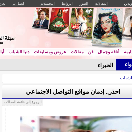
ونلاين
المقالات
الصور
الروابط
التحميلات
اتصل بنا
تعرف
يمة
أناقة وجمال
فن
مقالات
عروض ومسابقات
دنيا الشباب
أيا
اء
الخبراء يكشفون: أس_
الشباب
احذر.. إدمان مواقع التواصل الاجتماعي
الرجوع إلى قائمة المقالات