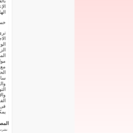
بال
الإ
اله
خسا
ترى
الا
الو
الز
الم
موا
مع 
الح
ساع
وال
الت
وال
الف
فى 
يمك
المص
نشرت فى 26 أغسط