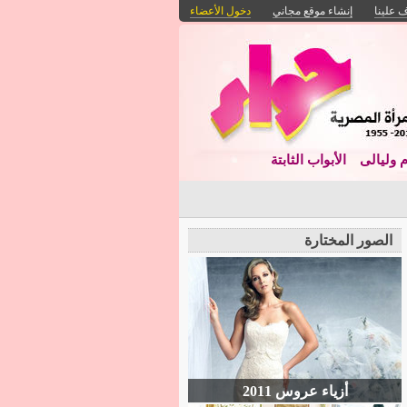
 علينا
إنشاء موقع مجاني
دخول الأعضاء
م وليالى
الأبواب الثابتة
الصور المختارة
أزياء عروس 2011