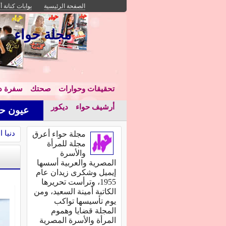
الصفحة الرئيسية
بوابات كنانة أ
مجلة حواء
تحقيقات وحوارات
صحتك
سفرة دا
أرشيف حواء
ديكور
عيون حو
دنيا 
مجلة حواء أعرق
مجلة للمرأة
والأسرة
المصرية والعربية أسسها
إيميل وشكرى زيدان عام
1955، وترأست تحريرها
الكاتبة أمينة السعيد، ومن
يوم تأسيسها تواكب
المجلة قضايا وهموم
المرأة والأسرة المصرية