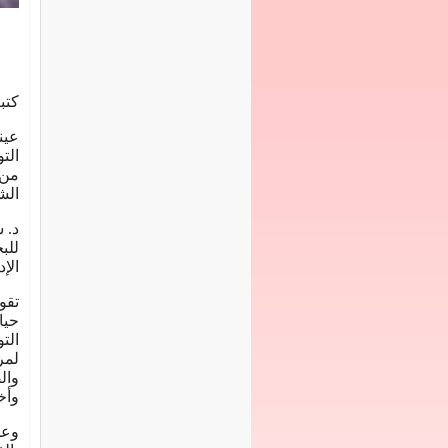
كتب
عين
الت
من 
الش
د. 
للب
الإ
تقو
حيا
الت
لمر
وال
وأخ
وعن