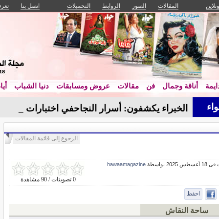
ونلاين
المقالات
الصور
الروابط
التحميلات
اتصل بنا
تعرف
يمة
أناقة وجمال
فن
مقالات
عروض ومسابقات
دنيا الشباب
أيا
اء
الخبراء يكشفون: أسرار النجاحفي اختبارات القد_
الرجوع إلى قائمة المقالات
س 2025 بواسطة
hawaamagazine
0 تصويتات / 90 مشاهدة
احفظ
ساحة النقاش