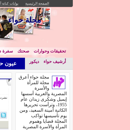
الصفحة الرئيسية
بوابات كنانة أ
مجلة حواء
تحقيقات وحوارات
صحتك
سفرة دا
أرشيف حواء
ديكور
عيون حو
مجلة حواء أعرق
مجلة للمرأة
والأسرة
المصرية والعربية أسسها
نشرت فى 18 أغسط
إيميل وشكرى زيدان عام
1955، وترأست تحريرها
الكاتبة أمينة السعيد، ومن
يوم تأسيسها تواكب
المجلة قضايا وهموم
المرأة والأسرة المصرية