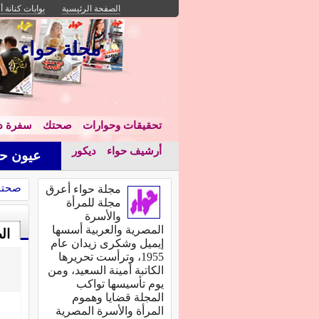
الصفحة الرئيسية
بوابات كنانة أ
مجلة حواء
تحقيقات وحوارات
صحتك
سفرة دا
أرشيف حواء
ديكور
عيون حو
صحت
مجلة حواء أعرق
مجلة للمرأة
والأسرة
المصرية والعربية أسسها
ال
إيميل وشكرى زيدان عام
1955، وترأست تحريرها
الكاتبة أمينة السعيد، ومن
يوم تأسيسها تواكب
المجلة قضايا وهموم
المرأة والأسرة المصرية