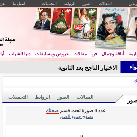
ونلاين
المقالات
الصور
الروابط
التحميلات
اتصل بنا
تعرف
يمة
أناقة وجمال
فن
مقالات
عروض ومسابقات
دنيا الشباب
أيا
اء
الاختيار الناجح بعد الثانوية
ك
المقالات
الصور
الروابط
التحميلات
صور
عدد 0 صورة تحت قسم
صحتك
تصفح جميع الصور