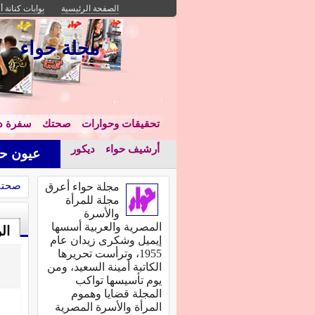
الصفحة الرئيسية
بوابات كنانة أ
مجلة حواء
تحقيقات وحوارات
صحتك
سفرة دا
أرشيف حواء
ديكور
عيون حو
صحت
مجلة حواء أعرق
مجلة للمرأة
والأسرة
المصرية والعربية أسسها
ال
إيميل وشكرى زيدان عام
1955، وترأست تحريرها
الكاتبة أمينة السعيد، ومن
يوم تأسيسها تواكب
المجلة قضايا وهموم
المرأة والأسرة المصرية