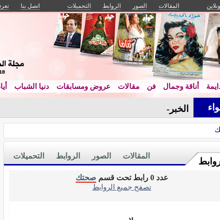
ونلاين
المقالات
الصور
الروابط
التحميلات
اتصل بنا
تعرف
يمة
أناقة وجمال
فن
مقالات
عروض ومسابقات
دنيا الشباب
أيا
اء
الخبراء يك_
ك
المقالات
الصور
الروابط
التحميلات
روابط
عدد 0 رابط تحت قسم
صحتك
تصفح جميع الروابط