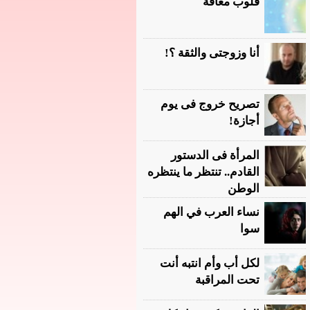
قلوب معاقة
أنا وزوجتى والثقة ؟!
تصريح خروج فى يوم
أجازة!
المرأة فى الدستور
القادم.. تنتظر ما ينتظره
الوطن
نساء العرب في الهم
سوا
لكل أب وأم انتبه أنت
تحت المراقبة