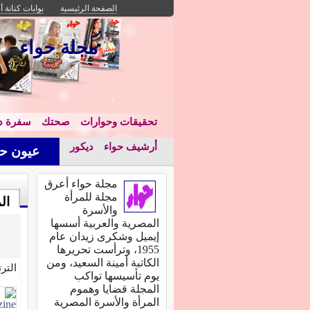
الصفحة الرئيسية
بوابات كنانة أ
مجلة حواء
تحقيقات وحوارات
صحتك
سفرة دا
أرشيف حواء
ديكور
عيون حو
مجلة حواء أعرق
مجلة للمرأة
ال
والأسرة
المصرية والعربية أسسها
إيميل وشكرى زيدان عام
1955، وترأست تحريرها
الكاتبة أمينة السعيد، ومن
التر
يوم تأسيسها تواكب
المجلة قضايا وهموم
المرأة والأسرة المصرية