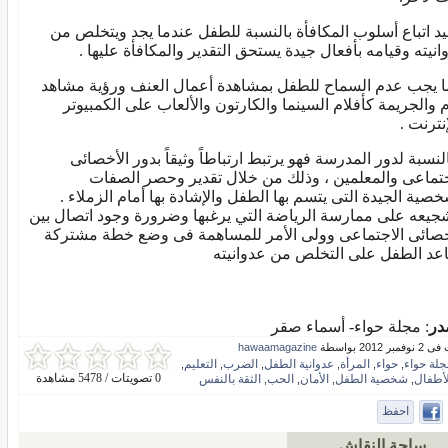
يد اتباع أسلوب المكافأة بالنسبة للطفل عندما يجد ويتخلص من
انيته وقيامه بأفعال جيدة يستحق التقدير والمكافأة عليها .
 يجب عدم السماح للطفل بمشاهدة أعمال العنف ورؤية مشاهد
م والجريمة كأفلام السينما والكارتون والألعاب على الكمبيوتر
نترنت .
لنسبة لدور المدرسة فهو يرتبط ارتباطاً وثيقاً بدور الأخصائى
جتماعى والمعلمين ، وذلك من خلال تقدير وحصر الصفات
خصية الجيدة التى يتسم بها الطفل والإشادة بها أمام الزملاء .
جيعه على ممارسة الرياضة التي يرغبها وضرورة وجود اتصال بين
خصائى الاجتماعى وولى الأمر للمساهمة فى وضع خطة مشتركة
عد الطفل على التخلص من عدوانيته
در
: مجلة حواء- أسماء صقر
ر 2012 بواسطة
hawaamagazine
جلة حواء
حواء
المرأة
عدوانية الطفل
الضرب
التعليم
,
,
,
,
,
,
0 تصويتات / 5478 مشاهدة
لأطفال
شخصية الطفل
الأمان
الحب
الثقة بالنفس
,
,
,
,
احفظ
ساحة النقاش