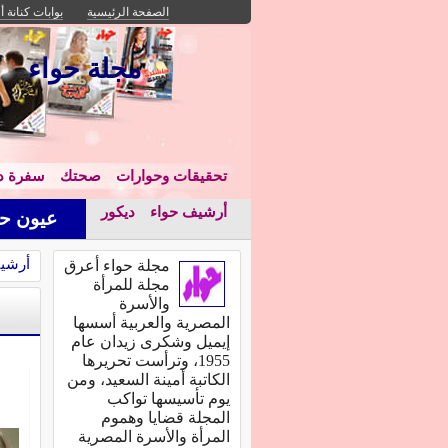
الصفحة الرئيسية
بوابات كنانة أ
مجلة حواء
تحقيقات وحوارات
صحتك
سفرة دا
أرشيف حواء
ديكور
عيون حو
أرشي
مجلة حواء أعرق
مجلة للمرأة
والأسرة
المصرية والعربية أسسها
إيميل وشكرى زيدان عام
1955، وترأست تحريرها
الكاتبة أمينة السعيد، ومن
يوم تأسيسها تواكب
المجلة قضايا وهموم
المرأة والأسرة المصرية