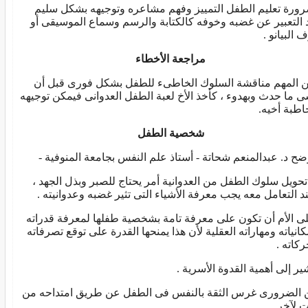
ورة تعليم الطفل التمييز وفهم مشاعره وتوجيهه بشكل سليم
 التعبير عن غضبه وخوفه كالكتابة والرسم وسماع الموسيقى أو
 البيانو .
مراجعة الأخطاء
 المهم مناقشة السلوك الخاطىء للطفل بشكل فورى قبل أن
ى ما حدث وبهدوء ، كأخذ الأخ لعبة الطفل العدوانى فيمكن توجيهه
اطبة أخيه.
شخصية الطفل
ضح د. عبدالمنعم شحاتة - أستاذ علم النفس بجامعة المنوفية -
تحويل سلوك الطفل من العدوانية أمر يحتاج للصبر وبذل الجهد ،
د التعامل معه يجب معرفة الأشياء التى تثير غضبه وعدوانيته .
ى الأم أن تكون على معرفة تامة بشخصية طفلها لمعرفة قدراته
كانياته ومهاراته العقلية لأن هذا يمنحها القدرة على توقع تصرفاته
ركاته .
ير إلى أهمية القدوة الأسرية .
الضرورى غرس الثقة بالنفس فى الطفل عن طريق امتداحه من
 لآخر.