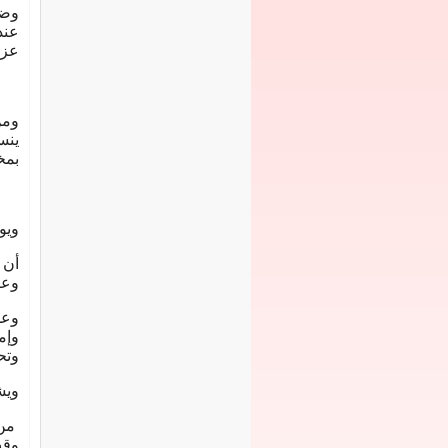
وضر
عند
عزف
ومن
ينس
بمخ
ويو
أن 
وعن
وعل
وإم
وتح
ويش
من 
وقت