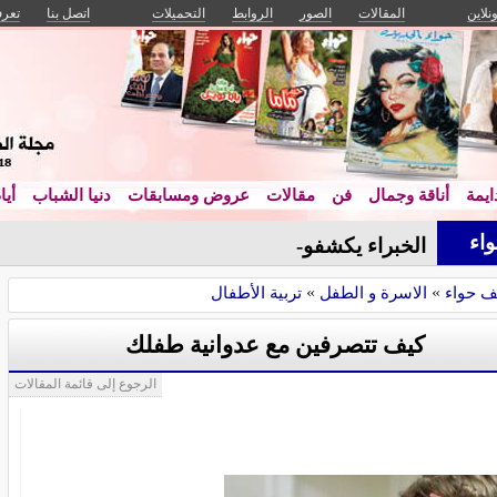
ونلاين
المقالات
الصور
الروابط
التحميلات
اتصل بنا
تعرف
يمة
أناقة وجمال
فن
مقالات
عروض ومسابقات
دنيا الشباب
أيا
اء
الخبراء يكشفون: أسرار النجاح_
ف حواء
»
الاسرة و الطفل
»
تربية الأطفال
كيف تتصرفين مع عدوانية طفلك
الرجوع إلى قائمة المقالات