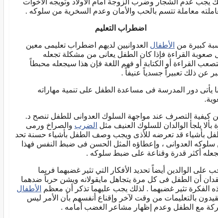
ك يجب عدم الشجار وضرب الزوجة أمام الأولاد وتويجه الأخوات
املته معاملة تتسم بالحب والأمان وعدم السخرية من سلوكه .
اضطراب التعليم
بة كبيرة من
الأطفال
العدوانيين لديهم اضطراب تعليمى معين
 صعوبة القراءة فإذا كان الطفل يعانى من مشكلة تجعله
صعب القراءة أو الكتابة أو فهم اللغة فإن هذا سيجعله محبطاً
ر عن ذلك تعبيراً جسدياً عنيفاً .
ا يأتى دور المدرسة فى مساعدة الطفل على تنمية مهاراته
وية.
 كيفية التصرف عند مواجهة السلوك العدوانى للطفل تنصح د.
 بألا يلجأ الوالدان للسلوك العنيف مثل
الضرب
والصراخ ورمى
فل بأشياء قد تعرضه للأذى ويجب وصف الطفل بأشياء حسنة تحد
سلوكه العدوانى ، وإعطاؤه المثل الحسن فى ضبط النفس فهذا
عله أكثر قدرة وقناعة على ضبط سلوكه .
ب على الوالدين أيضاً تحديد الأفكار التي تثير غضبهما فربما
قدان أن الطفل فى كل مرة يتجاهل مايقولانه ويشن حرباً ضدهما
ه الفكرة تثير غضبهما . لذلك يجب عليهما تذكر أن معظم
الأطفال
تقيدون بالتعليمات من وقت لآخر وإقناع أنفسهم بأن الأمر ليس
كة مع الطفل وعدم إظهار مشاعر الغضب أمامه .