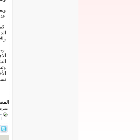
ويف
عدو
كما
الد
والإ
وبا
الا
الش
وتش
الأ
تسا
المص
نشرت فى 2 نوفمب
م
ا