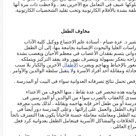
وكها عنيف فى التعامل مع الآخرين بعد ، ولاحظت ذات مرة أنها
لقة بشدة بالأفلام الكارتونية وتحب تقليد الشخصيات الكارتونية.
مخاوف الطفل
ير د. عزة صيام - أستاذة علم الاجتماع ووكيل كلية الآداب
راسات العليا والبحوث الإنسانية بجامعة بنها- إلى أن الطفل
دوانى يتسم بفقدان الأعصاب فى معظم الأحيان ويغضب بشدة
اجه يتعكر بسهولة ويتصرف بتهور وقد يفقد التركيز ويتملكه
عور بالإحباط ويهاجم ويضرب
الأطفال
الآخرين والكبار بلا سبب
ادلة ومقاتلة أحد أفراد الأسرة ولا يتقبل سلطة الوالدين والأوامر .
فض تحمل نتائج تصرفاته العدوانية سواء فى البيت أو المدرسة .
انيته هذه تنحصر فى عدة نقاط ، منها الخوف من الاعتداء
سدى كالعقاب بالضرب سواء من الوالدين أو المدرسين فى
درسة أو من طفل آخر فإنه يهاجمه ويقاتله ، لذلك يجب معرفة
وف الطفل والعمل على إزالتها ، وعلى المدرسة دور أيضاً فى
يه الطفل ومعاملته معاملة حسنة فأحياناً يكون هذا التصرف ناتجاً
الخلافات والمشاكل الأسرية فيتعامل الطفل بعدوانية كرد فعل
راع العائلى .