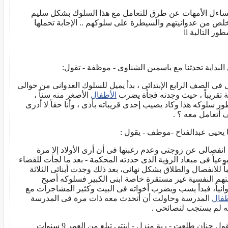
ساءل الأمهات عن طرق للتعامل مع هذا السلوك بشكل سليم
خلص من عدوانيتهم والسيطرة على سلوكهم .. الإجابة تحملها
ور التالية ll
البداية تحدثنا مع ياسمين الشناوى - موظفة - تقول:
ى فى الصف الرابع الإبتدائى ، بدأ يميل للسلوك العدوانى من حوالى
 تقريباً ، حيث وجدته فجأة يضرب
الأطفال
الأصغر منه سناً ،
ور سلوكه هذا وكاد يصيب إحدى قريباته بأذى ، وأنا حقاً لا أدرى
 أتعامل معه ؟ .
 يحيى عبدالفتاح -موظف - يقول :
 انفصالى عن زوجتى وعدم رغبتها فى أن أرى الأولاد إلا مرة
وعياً فى ميعاد الرؤية الذى حددته المحكمة - بعد ما لجأت للقضاء
اً للانفصال والطلاق بشكل نهائى، بعد ذلك وجدت أبنائى الثلاثة
تهم النفسية غير مستقرة خاصة ابنى الكبير فسلوكه أصبح
انياً، فبدأ يسب ويضرب أخواته فى البيت وكثير المشاجرات مع
طفال
المدرسة وحاولت أن أتحدث معه ذات مرة فى المدرسة
ه لم يستجب لنصائحى .
وتقول حنان طلعت - ربة منزل - ابنتى تبلع من العمر 9 سنوات