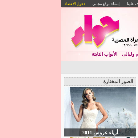
 علينا
إنشاء موقع مجاني
دخول الأعضاء
م وليالى
الأبواب الثابتة
الصور المختارة
أزياء عروس 2011