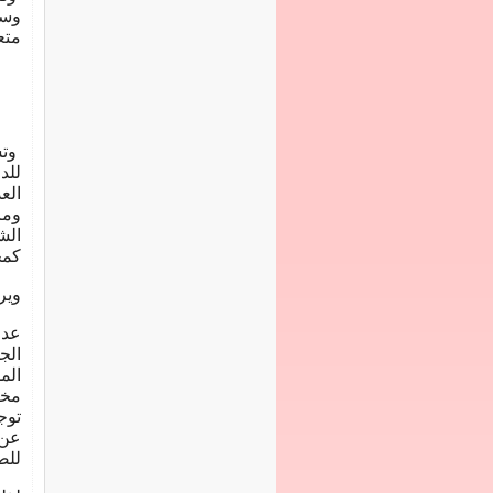
وسل
متع
وتش
للد
الع
ومز
الش
كمج
وير
عدو
الج
الم
مخا
توج
عن 
للص