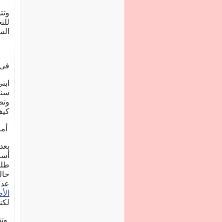
وتت
للت
السط
فى 
ابن
سنة
وتط
كيف
أما
بعد
أسب
طلب
حال
عدو
الأ
لكن