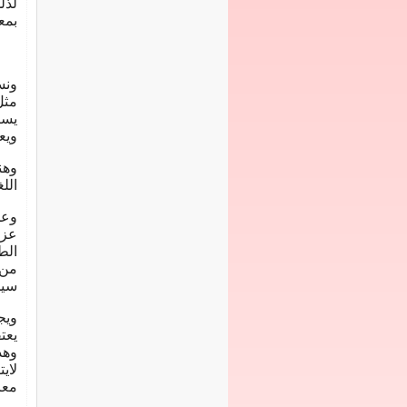
لذل
بمع
ونس
مثل
يست
ويعب
وهن
اللغ
وعن
عزة
الط
من 
سيج
ويج
يعت
وهذ
لاي
معر