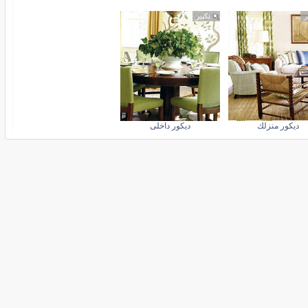
ر
تكبير
ديكور منزلك
ديكور داخلى