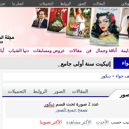
ونلاين
المقالات
الصور
الروابط
التحميلات
اتصل بنا
تعرف
يمة
أناقة وجمال
فن
مقالات
عروض ومسابقات
دنيا الشباب
أيا
اء
إتيكيت سنة أولى جامعة
ف حواء
»
ديكور
المقالات
الصور
الروابط
التحميلات
صور
عدد 2 صورة تحت قسم
ديكور
تصفح جميع الصور
تيب حسب
الأحدث
الأكثر مشاهدة
الأكثر تصويتا