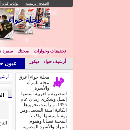
الصفحة الرئيسية
بوابات كنانة أ
مجلة حواء
تحقيقات وحوارات
صحتك
سفرة دا
أرشيف حواء
ديكور
عيون حو
أرشي
مجلة حواء أعرق
مجلة للمرأة
والأسرة
المصرية والعربية أسسها
ال
إيميل وشكرى زيدان عام
1955، وترأست تحريرها
الكاتبة أمينة السعيد، ومن
يوم تأسيسها تواكب
المجلة قضايا وهموم
التر
المرأة والأسرة المصرية