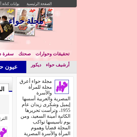
الصفحة الرئيسية
بوابات كنانة أ
مجلة حواء
تحقيقات وحوارات
صحتك
سفرة دا
أرشيف حواء
ديكور
عيون حو
مجلة حواء أعرق
مجلة للمرأة
ال
والأسرة
المصرية والعربية أسسها
إيميل وشكرى زيدان عام
1955، وترأست تحريرها
الكاتبة أمينة السعيد، ومن
التر
يوم تأسيسها تواكب
المجلة قضايا وهموم
المرأة والأسرة المصرية