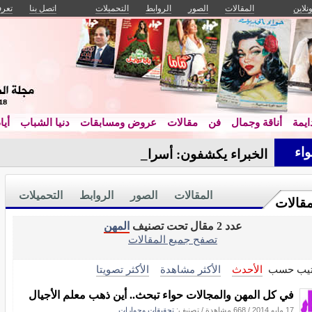
ونلاين
المقالات
الصور
الروابط
التحميلات
اتصل بنا
تعرف
يمة
أناقة وجمال
فن
مقالات
عروض ومسابقات
دنيا الشباب
أيا
اء
الخبراء يكشفون: أسرار النجاحف-
المقالات
الصور
الروابط
التحميلات
مقالات
عدد 2 مقال تحت تصنيف
المهن
تصفح جميع المقالات
تيب حسب
الأحدث
الأكثر مشاهدة
الأكثر تصويتا
في كل المهن والمجالات حواء تبحث.. أين ذهب معلم الأجيال
17 مايو 2014
/
668 مشاهدة
/ تصنيف:
تحقيقات وحوارات