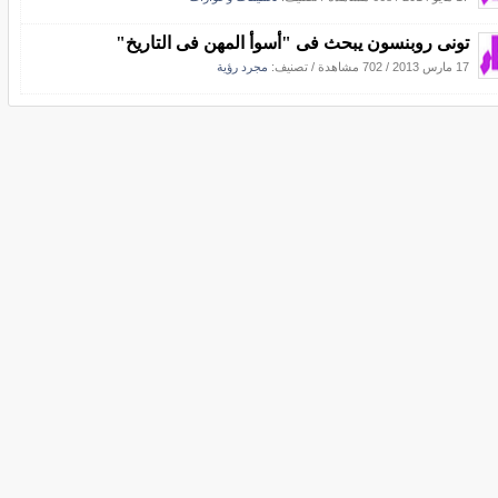
تونى روبنسون يبحث فى "أسوأ المهن فى التاريخ"
17 مارس 2013
/
702 مشاهدة
/ تصنيف:
مجرد رؤية