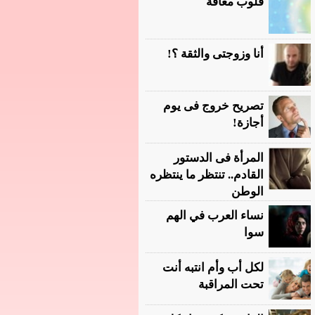
قلوب معاقة
أنا وزوجتى والثقة ؟!
تصريح خروج فى يوم
أجازة!
المرأة فى الدستور
القادم.. تنتظر ما ينتظره
الوطن
نساء العرب في الهم
سوا
لكل أب وأم انتبه أنت
تحت المراقبة