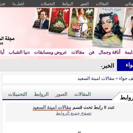
ونلاين
المقالات
الصور
الروابط
التحميلات
اتصل بنا
تعرف
يمة
أناقة وجمال
فن
مقالات
عروض ومسابقات
دنيا الشباب
أيا
اء
الخبراء _
ف حواء
»
مقالات امينة السعيد
المقالات
الصور
الروابط
التحميلات
روابط
عدد 0 رابط تحت قسم
مقالات امينة السعيد
تصفح جميع الروابط