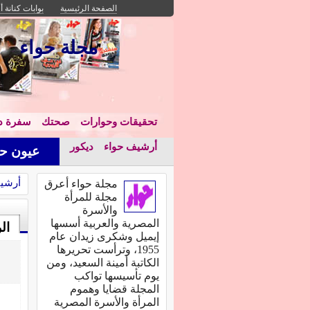
الصفحة الرئيسية
بوابات كنانة أ
مجلة حواء
تحقيقات وحوارات
صحتك
سفرة دا
أرشيف حواء
ديكور
عيون حو
أرشي
مجلة حواء أعرق
مجلة للمرأة
والأسرة
المصرية والعربية أسسها
ال
إيميل وشكرى زيدان عام
1955، وترأست تحريرها
الكاتبة أمينة السعيد، ومن
يوم تأسيسها تواكب
المجلة قضايا وهموم
المرأة والأسرة المصرية