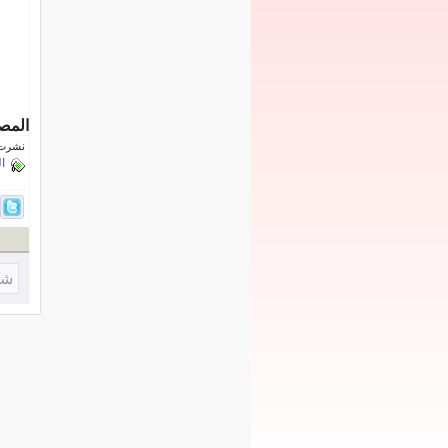
المص
نشرت فى 24 ديسم
ا
شا