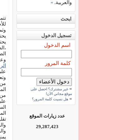
والعربية.
»
تتم
ابحث
للأ
وثم
تسجيل الدخول
يحت
يحت
اسم الدخول
،ال
الص
وعل
كلمة المرور
الر
على
وتع
من 
»
الم
غير مشترك؟ احصل على
موقع مجاني الآن!
من 
»
هل نسيت كلمة المرور؟
على
الس
الم
عدد زيارات الموقع
تقل
وال
29,287,423
وال
يمن