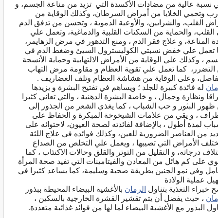
 نسبة عالية من مضادات الأكسدة التي تزيد من مناعة الجسم، و
رب وتحمي الخلايا من أمراض السرطان، وكذلك الوقاية من
اض القلب، والشرايين، والأوعية الدموية ، وتحسن من تدفق الدم
 القلب، والحماية من السكتات القلبية والدماغية، وتعمل علي
دة المناعة، و علاج فقر الدم ، ومنع التدهور في مرض الزهايمر،
 تعمل علي خفض نسبتي الكوليسترول السيئ وضغط الدم في
سم ، وكذلك علي الوقاية من الأمراض الالتهابية وحماية الأنسجة
التضرر، كما تعمل علي تقوية العظام و مقاومة مرض التهاب
فاصل، وعلى الوقاية من هشاشة العظام وتلف الغضاريف .
مان
له فائدة كبيرة للجلد ؛ ويساهم في تفتيح البشرة و يزيدها
اقا ونظارة وجمال ، و خاصة البشرة الدهنية ، والتي تعاني كثيرا
ظهور البثور و حب الشباب ، كما يغذي الشعر من الجذور إلى
طراف ، و يقي من علامات الشيخوخة المبكرة و الحفاظ على
باب لمدة أطول ، بالإضافة لفائدته لصحة العيون، لاحتوائه على
ديد من العناصر الضرورية للعين، وكذلك فوائده في علاج اللثة
تلف الأمراض التي تصيبها ، ويعمل علي التخلص من الصداع
تلاف درجاته، و التقليل من التوتر والقلق وحالات الاكتئاب ، كما
وي على كم هائل من المعادن والفيتامينات التي تفيد صحة المرأة
امل وفي نمو الجنين بطريقة صحية وسليمة، كما يساعد كثيرا في
يل عملية الولادة
ح خبراء التغذية بتناول
الرمان
بالأغشية البيضاء المحيطة ببذور
مان
، حيث يفضل أن يتم تقشير القشرة الخارجية بالسكين ،
اول البذور مع الأغشية البيضاء لما لها من فوائد غذائية متعددة.