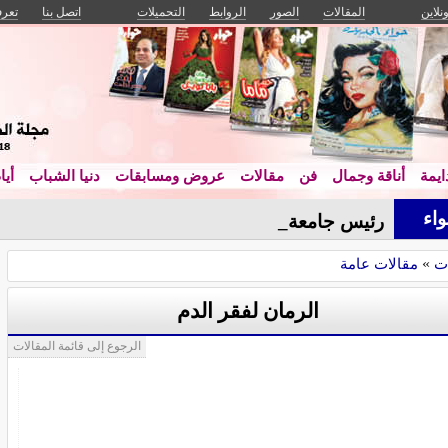
ونلاين
المقالات
الصور
الروابط
التحميلات
اتصل بنا
تعرف
يمة
أناقة وجمال
فن
مقالات
عروض ومسابقات
دنيا الشباب
أيا
اء
رئيس جامعة القاهرة ي_
ت
»
مقالات عامة
الرمان لفقر الدم
الرجوع إلى قائمة المقالات