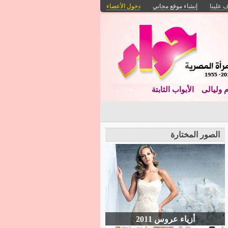
 علينا
إنشاء موقع مجاني
دخول الأعضاء
م وليالى
الأبواب الثابتة
الصور المختارة
أزياء عروس 2011