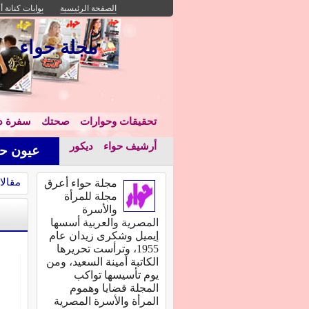
الصفحة الرئيسية
بوابات كنانة أ
مجلة حواء
تحقيقات وحوارات
صحتك
سفرة دا
أرشيف حواء
ديكور
عيون حو
مقالا
مجلة حواء أعرق
مجلة للمرأة
والأسرة
المصرية والعربية أسسها
إيميل وشكرى زيدان عام
1955، وترأست تحريرها
الكاتبة أمينة السعيد، ومن
يوم تأسيسها تواكب
المجلة قضايا وهموم
المرأة والأسرة المصرية