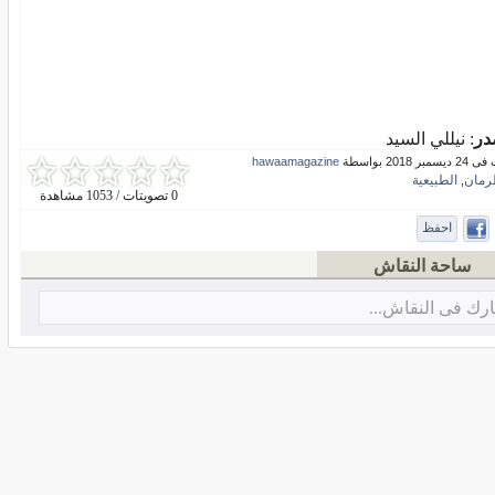
در
: نيللي السيد
بر 2018 بواسطة
hawaamagazine
لرمان
الطبيعية
,
0 تصويتات / 1053 مشاهدة
احفظ
ساحة النقاش
رك فى النقاش...