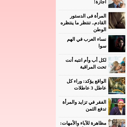
أجازة!
المرأة فى الدستور
القادم.. تنتظر ما ينتظره
الوطن
نساء العرب في الهم
سوا
لكل أب وأم انتبه أنت
تحت المراقبة
الواقع يؤكد: وراء كل
عاطل 3 عاطلات
الفقر في تزايد والمرأة
تدفع الثمن
مظاهرة للآباء والأمهات: