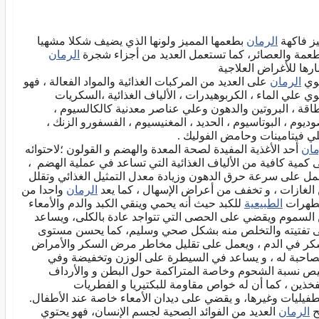
يز فاكهة
الرمان
بطعمها المميز ولونها الذي يضيف شكلا مشهيا
طعمة والعصائر، كما تستعمل العديد من أجزاء شجرة
الرمان
ارها للأغراض العلاجية
وي
الرمان
على العديد من المركبات الغذائية والمواد الفعالة ، فهو
وي علي الماء ، الكربوهيدرات ، الألياف الغذائية ،السكريات
طاقة ، البروتين والدهون وعلي عناصر معدنية كالكالسيوم ،
وديوم ، البوتاسيوم ، الحديد ، المغنيسيوم ، الفسفورو الزنك ،
ي فيتامينات وحامض الفوليك .
مان
أحد الأغذية المفيدة لصحة المعدة والهضم و القولون ؛لاحتوائه
 كمية كافية من الألياف الغذائية التي تساعد في عملية الهضم ،
مل على سرعة حرق الدهون وزيادة معدل التمثيل الغذائي وتقلل
الغازات ، و تخفف من أعراض الإسهال ، كما يعد
الرمان
واحدا من
طهرات
الطبيعية
للكبد حيث أنه يحمي وينقي الكبد والدم والأمعاء
السموم ويقضي على الحصى التي تتواجد عادة بالكلى، ويساعد
 تفتيته والتخلص منه بشكل صحي وسليم، كما يحسن مستوى
كر في الدم ، ويعمل على تقليل مخاطر مرض السكر والأمراض
صاحبة له ، و يساعد في السيطرة على الوزن وتخفيضة وفي
يص نسبة الشحوم وخاصة المتراكمة حول البطن و والأرداف
فخذين ، كما أن له خواص مقاومة للبكتيريا و الفطريات
طفيليات وغيرها، و يقضي على ديدان الأمعاء خاصة عند الأطفال.
ح
الرمان
العديد من الفوائد الصحية لجسم الإنسان، فهو يحتوي