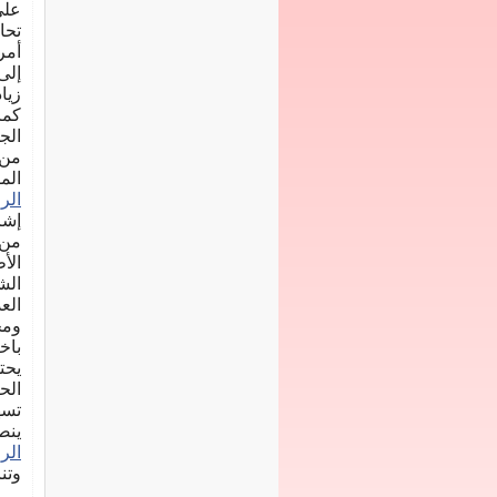
علي
تحا
أمر
إلى
زيا
كما
الج
من 
الم
الر
إشر
من 
الأ
الش
الع
ومخ
باخ
يحت
الح
تسه
ينص
الر
وتن