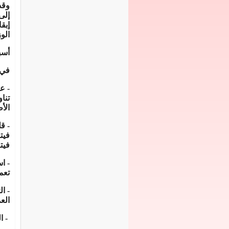
وقد
إلى
إبق
الو
أسب
في 
- ع
تنا
الأ
- ق
فيت
فيت
- ا
تعم
- ا
الع
- ا