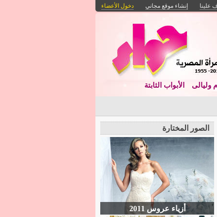
 علينا
إنشاء موقع مجاني
دخول الأعضاء
م وليالى
الأبواب الثابتة
الصور المختارة
أزياء عروس 2011