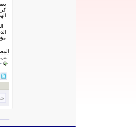
بعض
كرو
اله
- ا
الد
مؤشر كت
المص
نشرت فى 7 أكتوب
م
شا