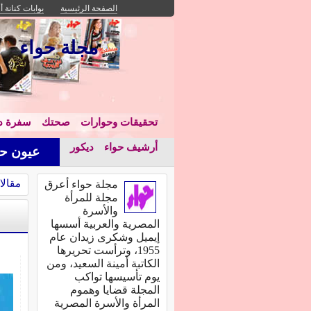
الصفحة الرئيسية
بوابات كنانة أ
مجلة حواء
تحقيقات وحوارات
صحتك
سفرة دا
أرشيف حواء
ديكور
عيون حو
مقالا
مجلة حواء أعرق
مجلة للمرأة
والأسرة
المصرية والعربية أسسها
إيميل وشكرى زيدان عام
1955، وترأست تحريرها
الكاتبة أمينة السعيد، ومن
يوم تأسيسها تواكب
المجلة قضايا وهموم
المرأة والأسرة المصرية