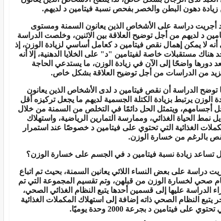
زيادة دهون البطن والخصر بفحص نسبة فيتامين د لديهم.
 أجريت دراسة على الأشخاص الذين يعانون السمنة ومستوى
امين د لديهم من أجل توضيح العلاقة بين الاثنين، وخلصت الدراسة
 أنه لا يمكن إهمال نقص فيتامين د كعامل أساسي لزيادة الوزن، إذ
د هناك مستقبلات خاصة لفيتامين "د" على الخلايا الدهنية، إلا أنه
يعد دورها واضحًا إلى الآن في زيادة الوزن، ما يستدعي الحاجة
زيد من الدراسات من أجل توضيح العلاقة بشكل خاص.
 توضح الدراسة أن نقص فيتامين د لدى الأشخاص الذين يعانون
دة الوزن يرتبط بزيادة الكتلة الجسمية لديهم ما يجعل تركيزه أقل
ل أجسامهم، ويتمثل الحل دائمًا في التخلص من السمنة من خلال
يل نمط الحياة الغذائي، وممارسة التمارين الرياضية، واستهلاك
كملات الغذائية التي تحتوي على فيتامين د خصوصًا عند استمرار
قص بالرغم من خسارة الوزن.
ل تساعد زيادة نسبة فيتامين د في الجسم على خسارة الوزن؟
يت دراسة على بعض النساء اللائي يعانين السمنة، بحيث تم اتباع
م صحي لخسارة الوزن من قبلهن، وتم تقسيم المجموعة التي تم
اء الدراسة عليها إلى قسمين أحدها يتبع النظام الغذائي الصحي،
خر يتبع النظام الصحي ذاته إضافة إلى استهلاك المكملات الغذائية
تحتوي على فيتامين د بجرعة 2000 وحدة يوميًا.