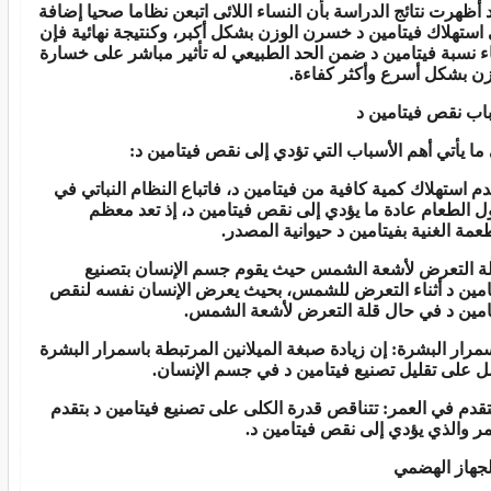
 أظهرت نتائج الدراسة بأن النساء اللائى اتبعن نظاما صحيا إضافة
 استهلاك فيتامين د خسرن الوزن بشكل أكبر، وكنتيجة نهائية فإن
اء نسبة فيتامين د ضمن الحد الطبيعي له تأثير مباشر على خسارة
زن بشكل أسرع وأكثر كفاءة.
اب نقص فيتامين د
ما يأتي أهم الأسباب التي تؤدي إلى نقص فيتامين د:
دم استهلاك كمية كافية من فيتامين د، فاتباع النظام النباتي في
ول الطعام عادة ما يؤدي إلى نقص فيتامين د، إذ تعد معظم
طعمة الغنية بفيتامين د حيوانية المصدر.
لة التعرض لأشعة الشمس حيث يقوم جسم الإنسان بتصنيع
امين د أثناء التعرض للشمس، بحيث يعرض الإنسان نفسه لنقص
امين د في حال قلة التعرض لأشعة الشمس.
سمرار البشرة: إن زيادة صبغة الميلانين المرتبطة باسمرار البشرة
ل على تقليل تصنيع فيتامين د في جسم الإنسان.
لتقدم في العمر: تتناقص قدرة الكلى على تصنيع فيتامين د بتقدم
مر والذي يؤدي إلى نقص فيتامين د.
لجهاز الهضمي