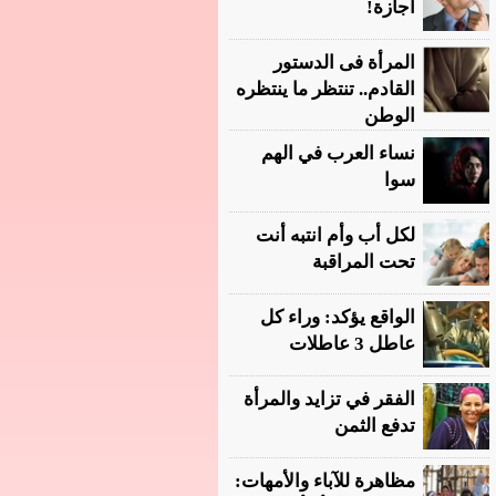
أجازة!
المرأة فى الدستور
القادم.. تنتظر ما ينتظره
الوطن
نساء العرب في الهم
سوا
لكل أب وأم انتبه أنت
تحت المراقبة
الواقع يؤكد: وراء كل
عاطل 3 عاطلات
الفقر في تزايد والمرأة
تدفع الثمن
مظاهرة للآباء والأمهات: