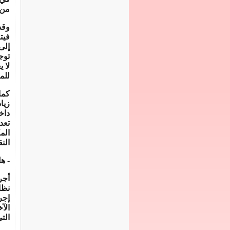
من 
وقد
فيت
إلى
توج
لا 
للم
كما
زيا
داخ
تعد
الم
الن
- ه
أجر
نظا
إجر
الآ
التي 