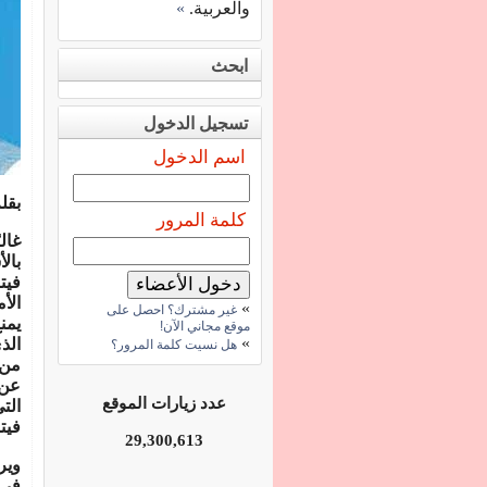
والعربية.
»
ابحث
تسجيل الدخول
اسم الدخول
بقل
كلمة المرور
غال
بال
فيت
الأ
»
غير مشترك؟ احصل على
يمن
موقع مجاني الآن!
»
الذ
هل نسيت كلمة المرور؟
من 
عن 
عدد زيارات الموقع
الت
فيت
29,300,613
وير
في 