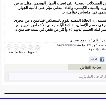
 المشكلات الصحية التي تصيب الجهاز الهضمي، مثل: مرض
ن، والتليف الكيسي، والداء البطني تؤثر على قابلية الجهاز
ضمي في امتصاص فيتامين د.
لسمنة: إن الخلايا الدهنية تقوم باستخلاص فيتامين د من مجرى
م في جسم الإنسان، لذلك غالبًا ما يعاني الأشخاص الذين يبلغ
لة الجسم لديهم 30 وأكثر من نقص في نسبة فيتامين د.
در
: بقلم : د.احمد صبرى
ر 2021 بواسطة
hawaamagazine
جلة حواء
حواء
,
0 تصويتات / 664 مشاهدة
احفظ
ساحة النقاش
رك فى النقاش...