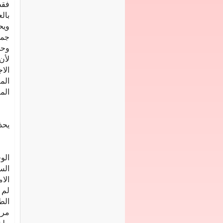
فقط
بال
ويح
جما
وحد
لأن
الا
الم
الم
يحذ
الو
الس
الا
لم 
الط
مرا