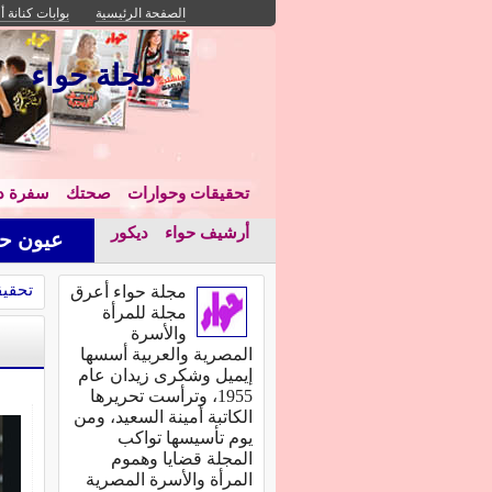
الصفحة الرئيسية
بوابات كنانة أ
مجلة حواء
تحقيقات وحوارات
صحتك
سفرة دا
أرشيف حواء
ديكور
عيون حو
تحقيق
مجلة حواء أعرق
مجلة للمرأة
والأسرة
المصرية والعربية أسسها
إيميل وشكرى زيدان عام
1955، وترأست تحريرها
الكاتبة أمينة السعيد، ومن
يوم تأسيسها تواكب
المجلة قضايا وهموم
المرأة والأسرة المصرية