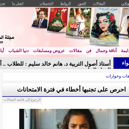
ونلاين
المقالات
الصور
الروابط
التحميلات
اتصل بنا
تعرف
يمة
أناقة وجمال
فن
مقالات
عروض ومسابقات
دنيا الشباب
أيا
اء
أستاذ أصول التربية د. هانم خالد سليم : للطلاب .
الحياة الجامعية
ات وحوارات
احرص على تجنبها أخطاء في فترة الامتحانات
الرجوع إلى قائمة المقالات