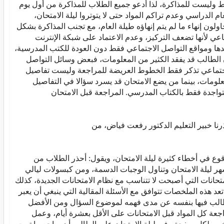
 وليست للمذاكرة، لذا أدعو جميع الطلاب للمذاكرة من أول يوم
عام الدراسي وعدم تراكم المواد حتى لا يتوتروا ليلة الامتحان،
اولون إنهاء ما لم يتم إنهاؤه طيلة العام، مع تجنب المذاكرة بشكل
عي لأنها تضعف التركيز، وعدم الاعتماد على شبكة الإنترنت
ها ومواقع التواصل الاجتماعي فقط دون العودة للكتب المدرسية،
 الطالب قد يفقد الكثير من المعلومات، فبعض وسائل التواصل
جتماعي تذكر فقط الخطوط العريضة للمراجعة وليست تفاصيل
علومات، بينما من يضع الامتحان قد يسرد سؤالا في التفاصيل
تواجدة فقط بالكتاب المدرسي. المراجعة قبل الامتحان
رنا خبير التعليم الدكتور رفعت فياض، من
قوع في أخطاء كثيرة ليلة الامتحان، ويقول: أحذر الطلاب من
هر ليلة الامتحان وتناول الوجبات الدسمة، ومن كبسولات ليالي
متحانات التي أصبحت لا تتناسب مع نظام الامتحانات الجديدة، كذلك
تعد هذه الملخصات تتوافق مع الأسئلة المقالية التي ينبغي أن يعبر
الب فيها بنفسه عن مدى فهمه لموضوع السؤال ومن الأفضل
جعة كل المواد قبل الامتحانات على الأقل بعشرة أيام، وعمل