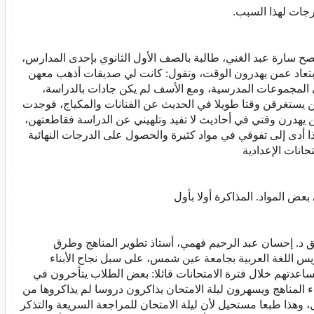
رجات لهذا السبب.
صح سارة عبد الغني، طالبة بالصف الأول الثانوي بإحدى المدارس،
ابتعاد عمن يهدرون الوقت، وتقول: كانت لي صديقات أذهب معهن
 المجموعات المدرسية، ومع الأسف لم يكن جادات بالدراسة،
 يستغرقن وقتا طويلا في الحديث عن الفنانات والمكياج، فوجدت
ن يهدرن وقتي في أحاديث لا تفيد وتلهيني عن الدراسة فقاطعتهن،
ا أدى إلى تفوقي في مواد كثيرة والحصول على الدرجات النهائية
تحانات الإعدادية
بعض المواد. المذاكرة أولا بأول
ق د. إحسان عبد الرحيم فهمي، أستاذ تطوير المناهج وطرق
يس اللغة العربية بجامعة عين شمس، على سبل نجاح الأبناء
اعدتهم خلال فترة الامتحانات قائلا: بعض الطلاب يتأخرون في
اء المناهج ويسهرون ليلة الامتحان يذاكرون دروسا لم يذاكروها من
، وهذا طبعا مستحيل لأن ليلة الامتحان للمراجعة السريعة والتذكر