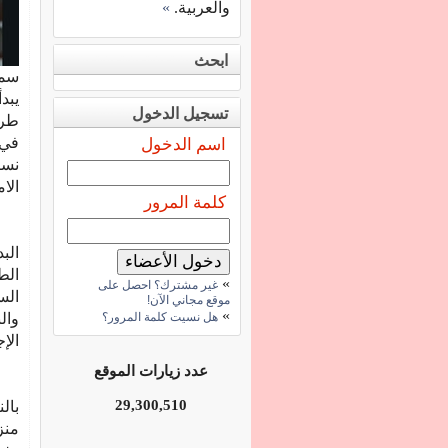
والعربية.
»
ابحث
سمر
يبد
تسجيل الدخول
طرق
في 
اسم الدخول
نست
الا
كلمة المرور
الب
الط
»
غير مشترك؟ احصل على
الس
موقع مجاني الآن!
»
هل نسيت كلمة المرور؟
وال
الإ
عدد زيارات الموقع
29,300,510
بال
منز