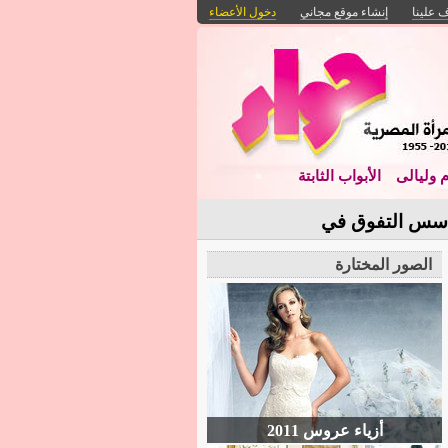
 علينا
إنشاء موقع مجاني
دخول الأعضاء
م وليالى
الأبواب الثابتة
. أسس التفوق في
الصور المختارة
أزياء عروس 2011