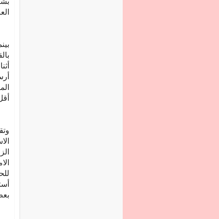
بشك
الع
بين
بال
أثن
أرس
الم
أقل
وتق
الا
الز
الا
للح
أست
بع