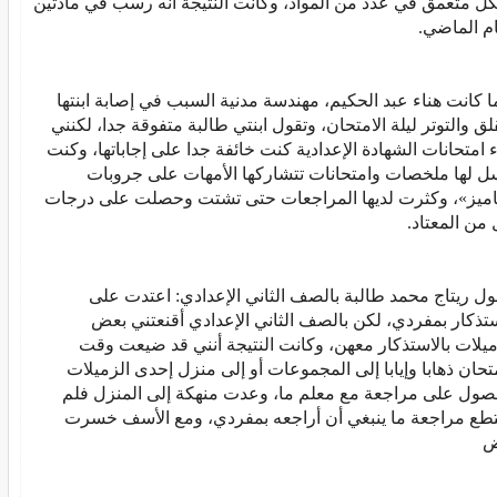
ل متعمق في عدد من المواد، وكانت النتيجة أنه رسب في مادتين
ام الماضي.
ما كانت هناء عبد الحكيم، مهندسة مدنية السبب في إصابة ابنتها
قلق والتوتر ليلة الامتحان، وتقول ابنتي طالبة متفوقة جدا، لكنني
اء امتحانات الشهادة الإعدادية كنت خائفة جدا على إجاباتها، وكنت
ل لها ملخصات وامتحانات تتشاركها الأمهات على جروبات
اميز»، وكثرت لديها المراجعات حتى تشتت وحصلت على درجات
 من المعتاد.
ول ريتاج محمد طالبة بالصف الثاني الإعدادي: اعتدت على
ستذكار بمفردي، لكن بالصف الثاني الإعدادي أقنعتني بعض
ميلات بالاستذكار معهن، وكانت النتيجة أنني قد ضيعت وقت
متحان ذهابا وإيابا إلى المجموعات أو إلى منزل إحدى الزميلات
صول على مراجعة مع معلم ما، وعدت منهكة إلى المنزل فلم
طع مراجعة ما ينبغي أن أراجعه بمفردي، ومع الأسف خسرت
ض