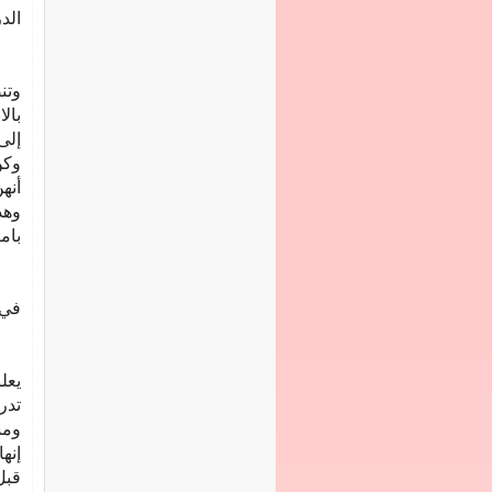
الد
وتن
بال
إلى
وكن
أنه
وهذ
بام
في 
يعل
تدر
ومس
إنه
قبل