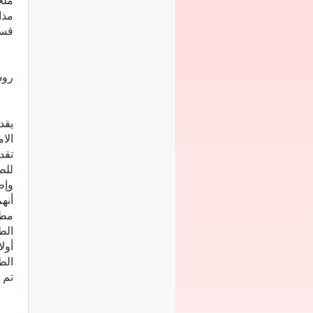
ملخ
مذا
قسط 
روش
يقد
الا
تقد
للط
وإط
أنه
مطم
الط
أول
الط
تم 