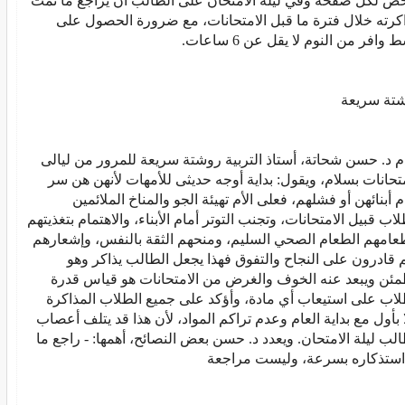
ص لكل صفحة وفي ليلة الامتحان على الطالب أن يراجع ما تمت
كرته خلال فترة ما قبل الامتحانات، مع ضرورة الحصول على
وافر من النوم لا يقل عن 6 ساعات.
تة سريعة
م د. حسن شحاتة، أستاذ التربية روشتة سريعة للمرور من ليالى
متحانات بسلام، ويقول: بداية أوجه حديثى للأمهات لأنهن هن سر
م أبنائهن أو فشلهم، فعلى الأم تهيئة الجو والمناخ الملائمين
لاب قبيل الامتحانات، وتجنب التوتر أمام الأبناء، والاهتمام بتغذيتهم
عامهم الطعام الصحي السليم، ومنحهم الثقة بالنفس، وإشعارهم
م قادرون على النجاح والتفوق فهذا يجعل الطالب يذاكر وهو
ئن ويبعد عنه الخوف والغرض من الامتحانات هو قياس قدرة
لاب على استيعاب أي مادة، وأؤكد على جميع الطلاب المذاكرة
ا بأول مع بداية العام وعدم تراكم المواد، لأن هذا قد يتلف أعصاب
الب ليلة الامتحان. ويعدد د. حسن بعض النصائح، أهمها: - راجع ما
استذكاره بسرعة، وليست مراجعة