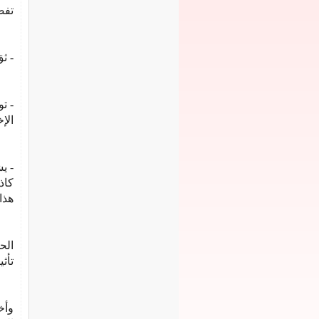
تفص
- ث
- ت
الإ
- ي
كاذ
هذا
الح
تأث
وأخ