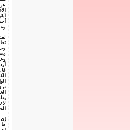
عن 
الا
آبائ
أحس
وعق
لقدن
تعا
وحم
وسل
وعن
أردت
قالَ
الكب
الو
نرى
الغ
يعل
لا 
الح
إن 
ما 
احت