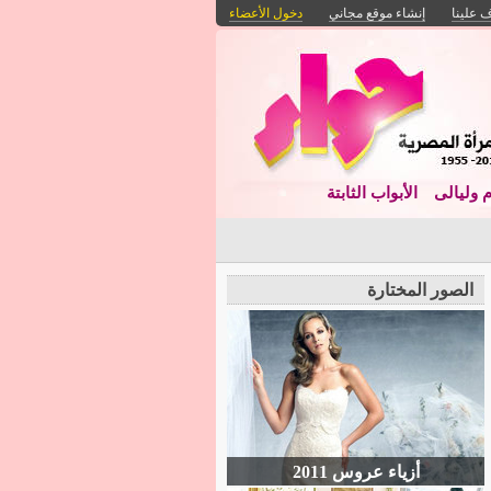
 علينا
إنشاء موقع مجاني
دخول الأعضاء
م وليالى
الأبواب الثابتة
الصور المختارة
أزياء عروس 2011