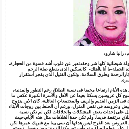
م: رانيا شارود
لة شيطانية كلها شر وحقدتعبر عن قلوب أشد قسوة من الحجارة،
 الجملة–يا أنا ي
اأ
هلك- كالسكين الذى يقطع صلة الرحم
تارالرحمة وطرق السلامة، وتكون الفتيل الذى يفجر استقرار
سرة.
هذه الأيام ارتفاع
ا
مخيف
ا
فى نسبة الطلاق رغم التطور والمدنية،
بح كل عروسين يسكنا بعيدا عن الأهل والأسرة الكبيرة عكس ما
 فى الزمن القديم والريف والمجتمعات العائلية، كان الابن يتزوج
يش وعروسه فى نفس المنزل، ورغم أن الخلط بين زوجات الأبناء
ل على
إ
حداث بعض المشكلات والخلافات لكن لم تكن نسبة
لاق مرتفعة قديما، ولم تكن حدة الخلافات مثل هذه الأيام،حيث
 العروس بعد الفرح ليس هدفها أن تبنى بيتا مع شريك عمرها لكن
ل على قطع الصلة بينه وأسرته، وكذا الزوج؛ يبعد ويفصل زوجته