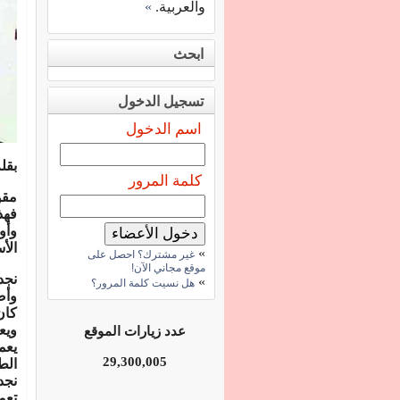
والعربية.
»
ابحث
تسجيل الدخول
اسم الدخول
بقل
كلمة المرور
مقو
فهذه
وأو
الأ
»
غير مشترك؟ احصل على
موقع مجاني الآن!
نجد 
»
هل نسيت كلمة المرور؟
وأص
كان
ويع
عدد زيارات الموقع
يعم
29,300,005
الط
نجد
تعم