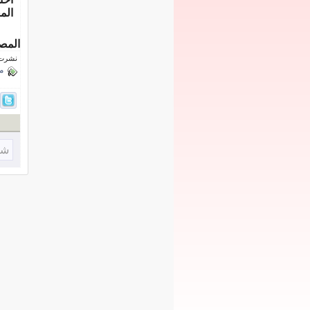
الم
المص
نشرت فى 17 أغسط
م
شا