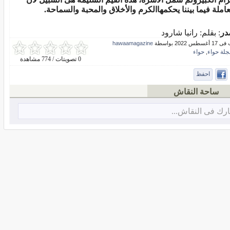
عاملة فيما بيننا يحكمهاالكرم والأخلاق والمحبة والسماحة.
در
: بقلم: رانيا شارود
س 2022 بواسطة
hawaamagazine
جلة حواء
حواء
,
0 تصويتات / 774 مشاهدة
احفظ
ساحة النقاش
رك فى النقاش...