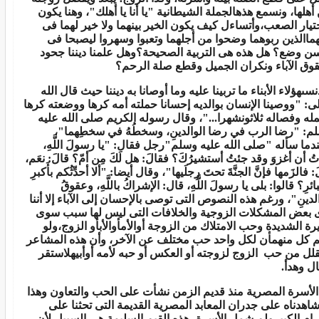
أهلها، ونسمع هذهالجملة الشيطانية "يا أنا يا أهلك"
،
وهنا يكون
ختيار الصعب،وأتساءل كيف يكون الخير بينهما ولا خير لهما فى
هم
ا
الذين ربوهم
ا
وضحوا من أجلهم
ا
وتعبوا وسهر
وا
ليصبحا فى
ن وضع؟ هل هذه هى التربية الصحيحة؟وهل علمنا ديننا جحود
وق الآباء ونكران الجميل وقطع صلة الرحم؟
سى
هؤلاء الأبناء ما تربينا عليه وما أوصانا به ديننا حيث قال الله
لى: "ووصينا الإنسان بوالديه إحسانا حملته أمه كرها ووضعته كرها
له وفصاله ثلاث
ونشهرا..."، وقال رسوله الكريم صلى الله عليه
م: "رضا الرب في رضا الوالدينِ، وسخطُهُ في سخطِهما"،
دما سأله "صلى الله عليه وسلم"رجل فقال: "يا رسولَ اللَّهِ،
ُ أن أغزوَ وقد جئتُ أستشيرُكَ؟ فقالَ: هل لَكَ مِن أمّ؟ قالَ: نعَم،
: فالزَمها فإنَّ الجنَّةَ تحتَ رِجلَيها"، وقال أيضا: "ألا أحدِّثُكم بأَكبرِ
ائرِ؟ قالوا: بلى يا رسولَ اللَّهِ، قال: الإشراكُ باللَّهِ، وعقوقُ
الدينِ"، ورغم هذه النصوص التى توصى بالإحسان إلى ال
آب
اء إلا أننا
 بعض المشكلات الزوجية والخلافات التى ليس لها سبب سوى
يرة الشديدة وحب الامتلاك من الزوجة أوالأمأوالأبأو الزوج،ولو
م كل م
نهم
أن لكل واحد حب مختلف عن ال
آخ
ر، وأن هذه المشاعر
تقلل من حب الزوج لزوجته أو العكس أو حبه لأمه أوأب
يه
لاستقر
ال وهدأ.
الأسرة المصرية منذ قديم الزمن نشأت على الحب والتعاون وهذا
شاهدناه على جدران المعابد المصرية القديمة التى تحثنا على
رام الكبيرولم شمل الأسرة، هذه القيم السليمة هى السبيل لأن