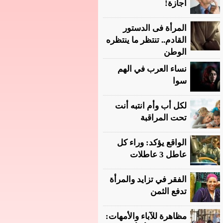
أجازة!
المرأة فى الدستور
القادم.. تنتظر ما ينتظره
الوطن
نساء العرب في الهم
سوا
لكل أب وأم انتبه أنت
تحت المراقبة
الواقع يؤكد: وراء كل
عاطل 3 عاطلات
الفقر في تزايد والمرأة
تدفع الثمن
مظاهرة للآباء والأمهات: