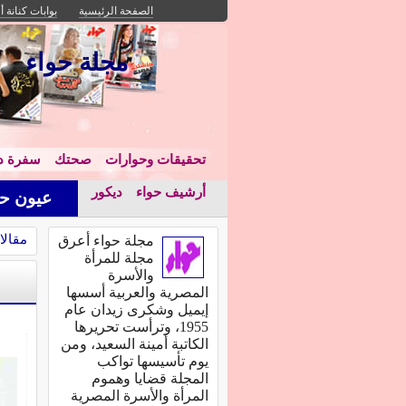
الصفحة الرئيسية
بوابات كنانة أ
مجلة حواء
تحقيقات وحوارات
صحتك
سفرة دا
أرشيف حواء
ديكور
عيون حو
مقالا
مجلة حواء أعرق
مجلة للمرأة
والأسرة
المصرية والعربية أسسها
إيميل وشكرى زيدان عام
1955، وترأست تحريرها
الكاتبة أمينة السعيد، ومن
يوم تأسيسها تواكب
المجلة قضايا وهموم
المرأة والأسرة المصرية