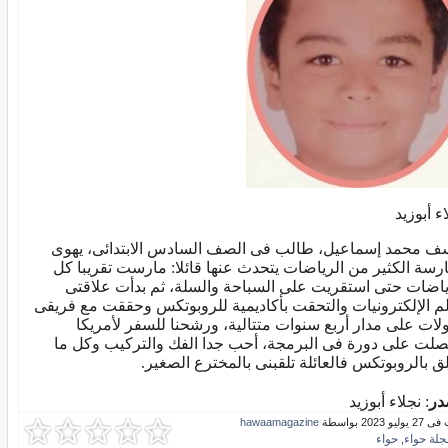
اء أبوزيد
ف محمد إسماعيل، طالب فى الصف السادس الابتدائى، يهوى
رسة الكثير من الرياضات يتحدث عنها قائلا: مارست تقريبا كل
ياضات حتى استقريت على السباحة والسلة، ثم بدأت علاقتى
لم الإلكترونيات والتحقت بأكاديمية للروبوتكس وحققت مع فريقى
لات على مدار أربع سنوات متتالية، ورشحنا للسفر لأمريكا
لت على دورة فى البرمجة، أحب جدا الفك والتركيب وكل ما
لق بالروبوتكس فالعائلة تلقبنى بالمخترع الصغير.
در
: نجلاء أبوزيد
و 2023 بواسطة
hawaamagazine
جلة حواء
حواء
,