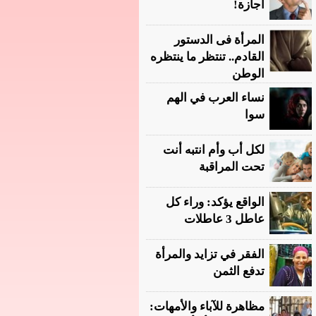
أجازة!
المرأة فى الدستور
القادم.. تنتظر ما ينتظره
الوطن
نساء العرب في الهم
سوا
لكل أب وأم انتبه أنت
تحت المراقبة
الواقع يؤكد: وراء كل
عاطل 3 عاطلات
الفقر في تزايد والمرأة
تدفع الثمن
مظاهرة للآباء والأمهات: