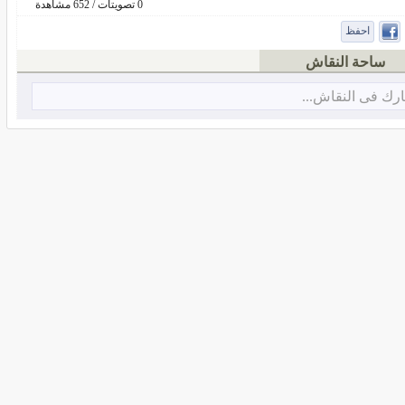
0 تصويتات / 652 مشاهدة
احفظ
ساحة النقاش
رك فى النقاش...