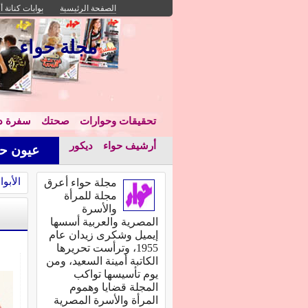
الصفحة الرئيسية
بوابات كنانة أ
مجلة حواء
تحقيقات وحوارات
صحتك
سفرة دا
أرشيف حواء
ديكور
عيون حو
الأبوا
مجلة حواء أعرق
مجلة للمرأة
والأسرة
المصرية والعربية أسسها
إيميل وشكرى زيدان عام
1955، وترأست تحريرها
الكاتبة أمينة السعيد، ومن
يوم تأسيسها تواكب
المجلة قضايا وهموم
المرأة والأسرة المصرية