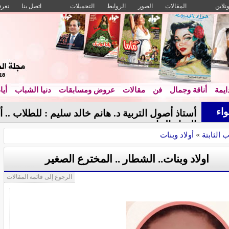
ونلاين
المقالات
الصور
الروابط
التحميلات
اتصل بنا
تعرف
يمة
أناقة وجمال
فن
مقالات
عروض ومسابقات
دنيا الشباب
أيا
اء
أستاذ أصول التربية د. هانم خالد سليم : للطلاب .
الحياة الجامعية
ب الثابتة
»
أولاد وبنات
اولاد وبنات.. الشطار .. المخترع الصغير
الرجوع إلى قائمة المقالات