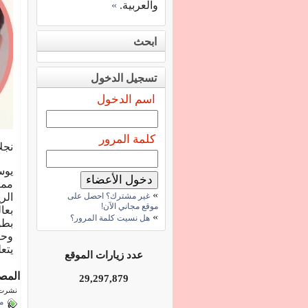
والعربية.
»
ابحث
تسجيل الدخول
اسم الدخول
كلمة المرور
نجل
يوس
مما
»
غير مشترك؟ احصل على
الر
موقع مجاني الآن!
بعا
»
هل نسيت كلمة المرور؟
بطو
وحص
يتع
عدد زيارات الموقع
المص
29,297,879
نشرت فى 27 يولي
م