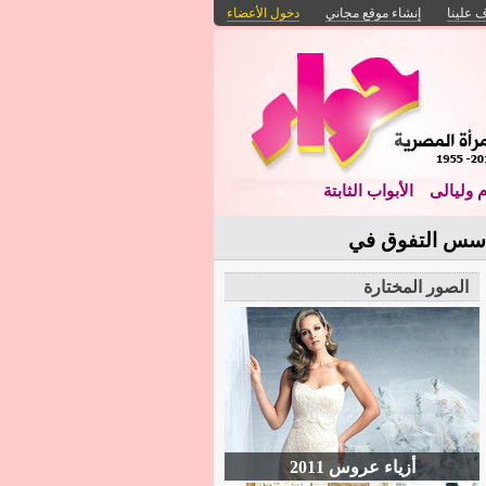
 علينا
إنشاء موقع مجاني
دخول الأعضاء
م وليالى
الأبواب الثابتة
. أسس التفوق في
الصور المختارة
أزياء عروس 2011