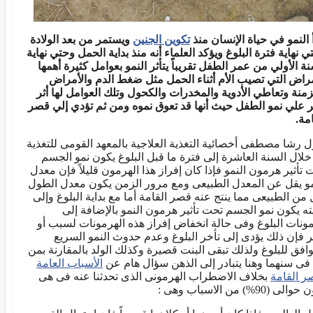
أ النمو في حياة الإنسان منذ
تكوين الجنين
ويستمر من بعد الولادة
ي نهاية فترة البلوغ ويؤكد العلماء أنه منذ بداية الحمل وحتي نهاية
نة الأولي من عمر الطفل تقريباً يتأثر النمو بعوامل كثيرة أهمها
مراض التي تصيب الأم أثناء الحمل مثل ضغط الدم والأمراض
زمنة وتعاطي الأدوية والمخدرات والكحول وتلك العوامل لها أثر
ر علي نمو الطفل حيث أنها قد تعوق نموه ومن ثم تؤدي إلي قصر
مة.
ل رشا مصطفى أخصائية التغذية العلاجية بالمعهد القومى للتغذية
 خلال السنة العاشرة إلى فترة ما قبل البلوغ يكون نمو الجسم
 تأثير هرمون النمو فإذا كان إفراز هذا الهرمون قليلاً فإن معدل
مو يقل عن المعدل الطبيعى ومع مرور الزمن يكون معدل الطول
 من الطبيعى مما ينتج عنه قصر القامة أما مع بداية البلوغ وإلى
يته يكون نمو الجسم تحت تأثير هرمون النمو بالإضافة إلى
ونات البلوغ وفى حالة انخفاض إفراز هذه الهرمونات لسبب أو
ر فإن ذلك يؤدى إلى تأخر البلوغ وعدم حدوث النمو السريع
وافق للبلوغ ولذلك تبقى البنت قصيرة وكذلك الولد بالمقارنة بمن
فى سنهما وهنا يتبادر إلى الذهن سؤال هام عن
الأسباب العامة
ر القامة
بخلاف الاضطراب الهرمونى الذى تحدثنا عنه فى هى
لى (90%) من الاسباب وهى :