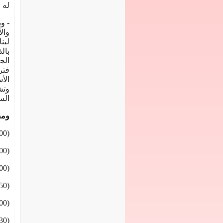
له 
- و
وال
لبن
بال
الج
فتر
الأ
وتش
الس
ومص
(100مجم) جبن شيدر تعادل (721مجم) كالسيوم
(100مل) حليب غير منزوع الدسم (118مجم) كالسيوم
(100مل) حليب نصف دسم (122مجم) كالسيوم
(150جم) لبن زبادى (160مجم) كالسيوم
(100جم) فول سودانى (61مجم) كالسيوم
(30جم) خبز أبيض (33مجم) كالسيوم