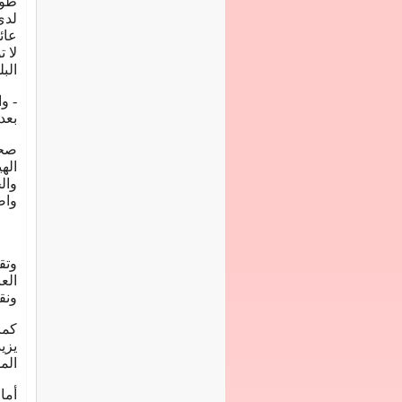
طول
لدى 
عائ
لا 
الب
- و
بعد
صحة
اله
وال
واض
وتق
الع
ونق
كما
يزي
الم
أما