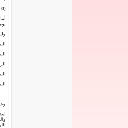
(100جم) عصير برتقال (10مجم) كالسيوم
يومي
وللمراهقي
النساء أق
النساء فوق (
الرجال أقل
النساء وا
النسا
وعن
ايض
وال