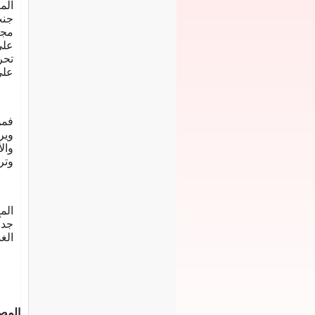
الم
جنب
مجت
على
تحر
على
فمن
وير
وال
وتر
الم
جدا
الغ
المص