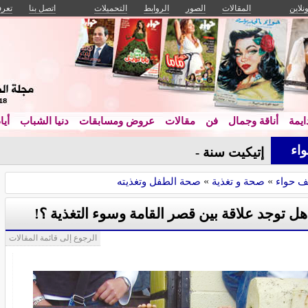
ونلاين
المقالات
الصور
الروابط
التحميلات
اتصل بنا
تعرف
يمة
أناقة وجمال
فن
مقالات
عروض ومسابقات
دنيا الشباب
أيا
اء
إتيكيت سنة أولى جامعة
ف حواء
»
صحة و تغذية
»
صحة الطفل وتغذيته
هل توجد علاقة بين قصر القامة وسوء التغذية ؟!
الرجوع إلى قائمة المقالات