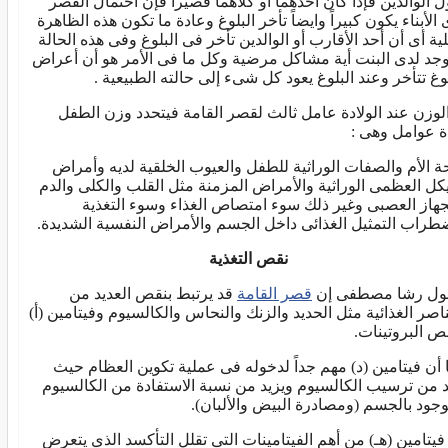
 الوالدين فإذا كان أحدهما أو كلاهما قصيراً فإن احتمال القصر
الأبناء يكون كبيراً وايضاً تأخر البلوغ وعادة ما تكون هذه الظاهرة
لية أى أن أحد الأقارب أو الوالدين تأخر فى البلوغ وفى هذه الحالة
توجد لدى البنت أية مشاكل مرضية وكل ما فى الأمر هو أن أعراض
لوغ تتأخر وعند البلوغ يعود كل شىء إلى حالته الطبيعية .
الوزن عند الولادة عامل ثالث لقصر القامة فيتحدد وزن الطفل
ة عوامل وهى :
 الأم والصفات الوراثية للطفل والعيوب الخلقية لديه وأمراض
يكل العظمى الوراثية والأمراض المزمنة مثل القلب والكلى والدم
جهاز العصبى وغير ذلك سوء امتصاص الغذاء وسوء التغذية
طراب التمثيل الغذائى داخل الجسم والأمراض النفسية الشديدة.
نقص التغذية
ول رشا مصطفى إن
قصر القامة
قد يرتبط بنقص العديد من
ناصر الغذائية مثل الحديد والزنك والنحاس والكالسيوم وفيتامين (أ)
ص البروتينات.
 أن فيتامين (د) مهم جداً لدخوله فى عملية تكوين العظام حيث
د من ترسيب الكالسيوم ويزيد من نسبة الاستفادة من الكالسيوم
وجود بالجسم (ومصادرة البيض والألبان).
 فيتامين (هـ) من أهم الفيتامينات التى تقلل التأكسد الذى يتعرض