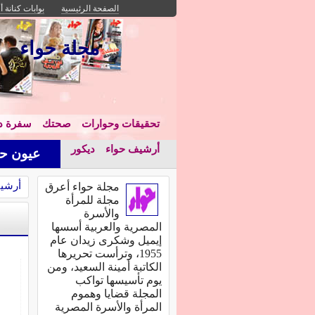
الصفحة الرئيسية
بوابات كنانة أ
مجلة حواء
تحقيقات وحوارات
صحتك
سفرة دا
أرشيف حواء
ديكور
عيون حو
أرشي
مجلة حواء أعرق
مجلة للمرأة
والأسرة
المصرية والعربية أسسها
إيميل وشكرى زيدان عام
1955، وترأست تحريرها
الكاتبة أمينة السعيد، ومن
يوم تأسيسها تواكب
المجلة قضايا وهموم
المرأة والأسرة المصرية