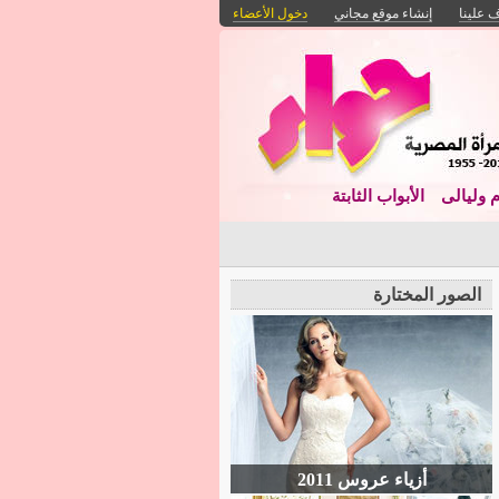
 علينا
إنشاء موقع مجاني
دخول الأعضاء
م وليالى
الأبواب الثابتة
الصور المختارة
أزياء عروس 2011