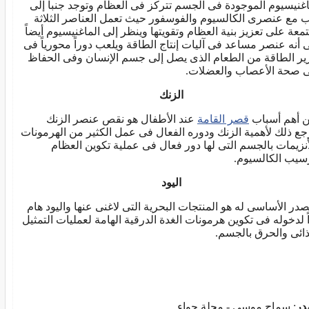
اغنيسيوم الموجودة فى الجسم تتركز فى العظام وتوجد جنباً إلى
 مع عنصرى الكالسيوم والفوسفور حيث تعمل العناصر الثلاثة
معة على تعزيز بنية العظام وتقويتها وينظر إلى الماغنيسيوم أيضاً
 أنه عنصر مساعد فى آليات إنتاج الطاقة ويلعب دوراً محورياً فى
ير الطاقة من الطعام الذى يصل إلى جسم الإنسان وفى الحفاظ
 صحة الأعصاب والعضلات.
الزنك
 أهم أسباب
قصر القامة
عند الأطفال هو نقص عنصر الزنك
جع ذلك لأهمية الزنك ودوره الفعال فى عمل الكثير من الهرمونات
أنزيمات بالجسم التى لها دور فعال فى عملية تكوين العظام
سيب الكالسيوم.
اليود
صدر الأساسى له هو المنتجات البحرية التى لاغنى عنها واليود هام
ً لدخوله فى تكوين هرمونات الغدة الدرقية الهامة لعمليات التمثيل
ذائى والحرق بالجسم.
در
: سماح موسى - مجلة حواء