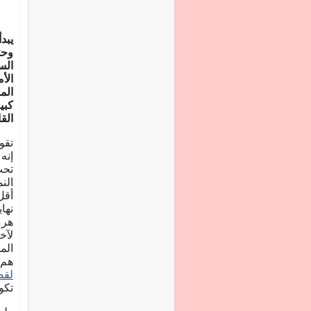
يبد
وحت
الس
الأ
الم
كبي
القا
تقو
إنه
تحت
الن
أقل
نها
هرم
لآخ
الم
هم 
لقص
تكون حوا