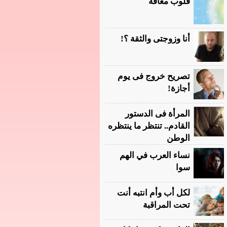
قلوب معاقة
أنا وزوجتى والثقة ؟!
تصريح خروج فى يوم
أجازة!
المرأة فى الدستور
القادم.. تنتظر ما ينتظره
الوطن
نساء العرب في الهم
سوا
لكل أب وأم انتبه أنت
تحت المراقبة