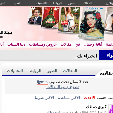
ونلاين
المقالات
الصور
الروابط
التحميلات
اتصل بنا
تعرف
يمة
أناقة وجمال
فن
مقالات
عروض ومسابقات
دنيا الشباب
أيا
اء
الخبراء يكشفون: أس_
المقالات
الصور
الروابط
التحميلات
مقالات
عدد 3 مقال تحت تصنيف
l[gm p
تصفح جميع المقالات
تيب حسب
الأحدث
الأكثر مشاهدة
الأكثر تصويتا
كبري دماغك
15 إبريل 2013
/
1074 مشاهدة
/ تصنيف:
كبرى دماغك