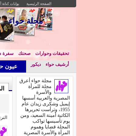
الصفحة الرئيسية
بوابات كنانة أ
مجلة حواء
تحقيقات وحوارات
صحتك
سفرة دا
أرشيف حواء
ديكور
عيون حو
مجلة حواء أعرق
مجلة للمرأة
ال
والأسرة
المصرية والعربية أسسها
إيميل وشكرى زيدان عام
1955، وترأست تحريرها
الكاتبة أمينة السعيد، ومن
التر
يوم تأسيسها تواكب
المجلة قضايا وهموم
المرأة والأسرة المصرية