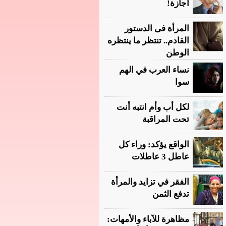
أجازة!
المرأة فى الدستور
القادم.. تنتظر ما ينتظره
الوطن
نساء العرب في الهم
سوا
لكل أب وأم انتبه أنت
تحت المراقبة
الواقع يؤكد: وراء كل
عاطل 3 عاطلات
الفقر في تزايد والمرأة
تدفع الثمن
مظاهرة للآباء والأمهات: