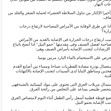
ات النهار.
أخيرا الإكثار من تناول السلاطة الخضراء لحماية الشعر والجلد من
فاف.
ذا عن طرق الوقاية من الأمراض المصاحبة لارتفاع درجات
رارة؟
بب ارتفاع درجات الحرارة فى الإصابة بالعديد من الأمراض
صاحبة لفصل الصيف وفى مقدمتها "حمو النيل" لذا أنصح باتباع
 الإرشادات لتجنب الإصابه بأمراض الصيف وهى:
لحرص على الاستحمام بالماء البارد مرتين يوميا.
ستعمال بودرة مضادة للفطريات صباحا ومساء بين أصابع القدم
فخذين ومناطق الثنايا لدى السيدات لتجنب الإصابة بالالتهابات
دية.
ستبدال مزيلات العرق التى تحتوى على مواد كيميائية بالشبةفهى
حضر طبيعى يساعد على التخلص من رائحة العرق.
ضع فوطة قطنية أسفل رأس الطفل أثناء النوم لامتصاص العرق
نب الإصابة بحمو النيل.