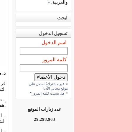
والعربية.
»
ابحث
تسجيل الدخول
اسم الدخول
كلمة المرور
د. 
»
قرر
غير مشترك؟ احصل على
موقع مجاني الآن!
الت
»
هل نسيت كلمة المرور؟
- د
أهم
عدد زيارات الموقع
- ا
29,298,963
الش
- ا