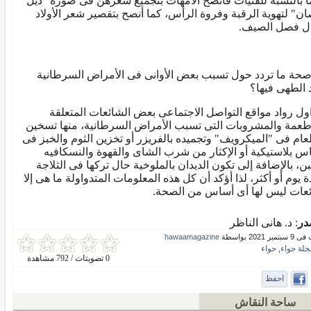
ما بالنسبة للفتيات فأنصح الأمهات بتجميع شعرهن فى صورة "ذيل
ن" لتهوية الرقبة وفروة الرأس، كما أنصح بتقصير شعر الأولاد
ل فصل الصيف.
صحة ما تردد حول تسبب بعض الأوانى فى الأمراض السرطانية
 الطهى فيها؟
اول رواد مواقع التواصل الاجتماعى بعض الشائعات المتعلقة
أطعمة والمشروبات التى تسبب الأمراض السرطانية، منها تسخين
عام فى "الميكرويف" وتجميده بالفريزر أو تخزين الثوم والخبز فى
اس بلاستيكية أو الإكثار من شرب الشاى والقهوة والنسكافيه
لبن، بالإضافة إلى تكون الديدان بالملوخية حال تركها فى الثلاجة
ة يوم أو أكثر، لذا أؤكد أن كل هذه المعلومات المتدواولة ما هى إلا
عات ليس لها أى أساس من الصحة.
در
: د. هانى الناظر
ر 2021 بواسطة
hawaamagazine
جلة حواء
حواء
,
0 تصويتات / 792 مشاهدة
احفظ
ساحة النقاش