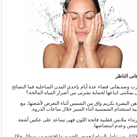
هانى الناظر
ت وصديقاتى قضاء عدة أيام بإحدى المدن الساحلية فما النصائح
ى يمكننى اتباعها لحماية بشرتى من أضرار المياه المالحة؟
هن البشرة بكريم واق من الشمس أثناء التعرض لأشعتها، مع
ية استخدام الشمسية أثناء السير خلال ساعات الذروة.
رتداء ملابس قطنية فاتحة اللون فهى تساعد على عكس أشعة
مس وعدم امتصاصها.
لإكثار من تناول المياه لتعويض الجسم ما افتقده من سوائل خلال