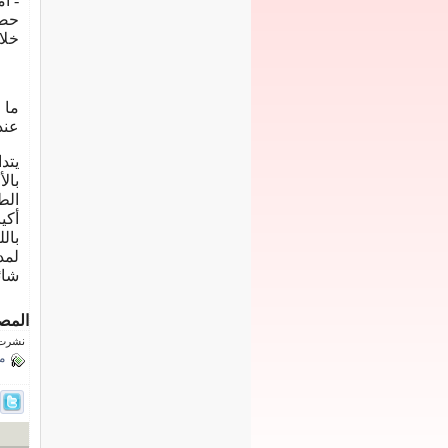
- أ
حصا
خلا
ما 
عند
يتد
بال
الط
أكي
بال
لمد
شائ
المص
نشرت فى 9 سبتمب
م