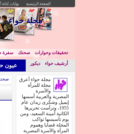
الصفحة الرئيسية
بوابات كنانة أ
مجلة حواء
تحقيقات وحوارات
صحتك
سفرة دا
أرشيف حواء
ديكور
عيون حو
صحت
مجلة حواء أعرق
مجلة للمرأة
والأسرة
المصرية والعربية أسسها
إيميل وشكرى زيدان عام
1955، وترأست تحريرها
الكاتبة أمينة السعيد، ومن
يوم تأسيسها تواكب
المجلة قضايا وهموم
المرأة والأسرة المصرية