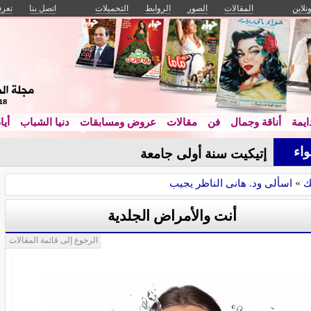
ونلاين
المقالات
الصور
الروابط
التحميلات
اتصل بنا
تعرف
يمة
أناقة وجمال
فن
مقالات
عروض ومسابقات
دنيا الشباب
أيا
اء
إتيكيت سنة أولى جامعة
ك
»
اسألى ود. هانى الناظر يجيب
أنت والأمراض الجلدية
الرجوع إلى قائمة المقالات