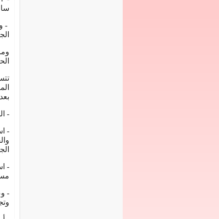
ساع
- و
الج
وما
الح
تتس
الم
بعد
- ا
- ا
وال
الجل
- ا
مست
- و
وتج