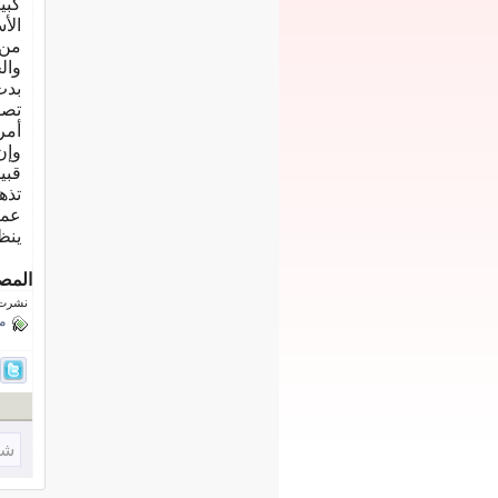
كبي
الأ
وال
بدت
تصب
أمر
وإن
قبي
تذه
عمل
ينظ
المص
نشرت فى 10 يولي
م
شا