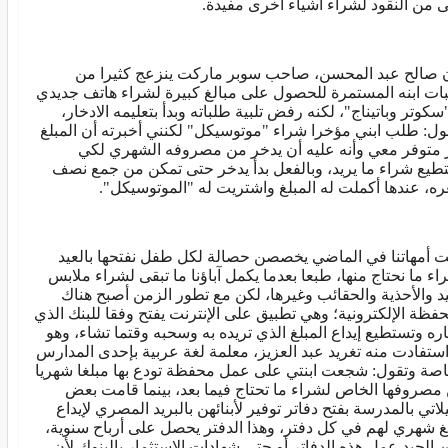
ى من النقود لشراء أشياء أخرى مفيدة.
 صالح عبد المحسن، صاحب سوبر ماركت ينزعج كثيرا من
ات ابنه المستمرة للحصول على مبالغ كبيرة لشراء هاتف جديدي
"سكوتر وباتيناج"، لكنه رفض تلبية طلباته وبدأ بتعليمه الادخار،
ول: طلب ابني مؤخرا شراء "موتوسيكل" لكنني أخبرته أن المبلغ
 متوفر معي وأنه عليه أن يدخر من مصروفه الشهري لكي
طيع شراء ما يريد، وبالفعل بدأ يدخر حتى تمكن من جمع نصف
ه، عندها أكملت له المبلغ واشتريت له "الموتوسيكل".
ت أمهاتنا في الماضي يخصصن حصالة لكل طفل نفتحها بالعيد
اء ما نحتاج منها، طبعا بعدما يكمل آباؤنا ما تبقى لشراء ملابس
يد والأحذية والحقائب وغيرها، لكن مع تطور الزمن أصبح هناك
حفظة الإلكترونية؛ وهي تطبيق على الإنترنت يفتح وفقا للبنك الذي
اره وتستطيع إيداع المبلغ الذي تريده به وسحبه وقتما تشاء، وهو
استفادت منه تغريد عبد العزيز، معلمة لغة عربية بإحدى المدارس
اصة وتقول: شجعت ابنتي على عمل محفظة تودع بها مبلغا شهريا
مصروفها الخاص لشراء ما تحتاج فيما بعد، بينما قامت بعض
لاتي بالمدرسة بفتح دفاتر توفير لأبنائهن بالبريد المصري لإيداع
غ شهري لهم في كل دفتر، وهذا الدفتر يحصل على أرباح سنوية،
 الجيد عمل هذه الدفاتر أو حتى شهادات الاستثمار بالبنوك لأن