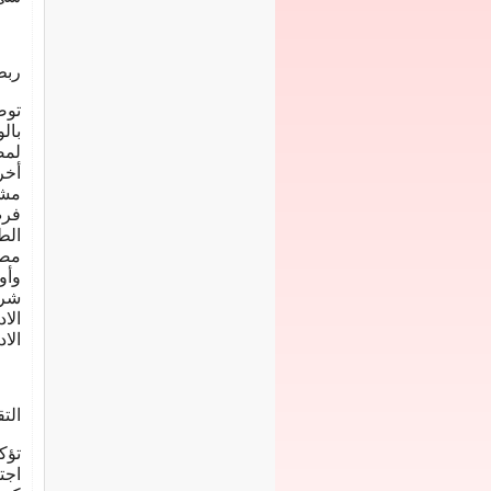
ربط
توض
بال
لمص
أخر
مشا
فرص
الط
مصر
وأو
شرا
الا
الاد
الت
تؤك
اجت