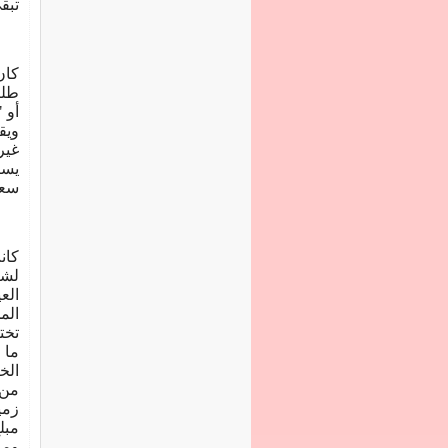
تبق
كان
طلب
أو 
ويق
غير
يست
سعر
كان
لشر
الع
الم
تخت
ما 
الخ
من 
زمي
مبل
ومن