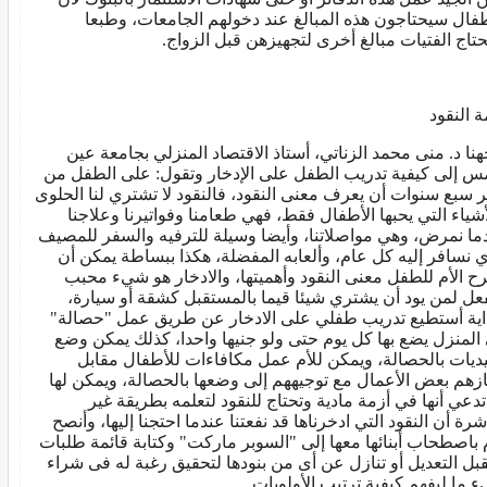
طفال سيحتاجون هذه المبالغ عند دخولهم الجامعات، وطبعا
تاج الفتيات مبالغ أخرى لتجهيزهن قبل الزواج.
ة النقود
هنا د. منى محمد الزناتي، أستاذ الاقتصاد المنزلي بجامعة عين
 إلى كيفية تدريب الطفل على الإدخار وتقول: على الطفل من
 سبع سنوات أن يعرف معنى النقود، فالنقود لا تشتري لنا الحلوى
أشياء التي يحبها الأطفال فقط، فهي طعامنا وفواتيرنا وعلاجنا
ما نمرض، وهي مواصلاتنا، وأيضا وسيلة للترفيه والسفر للمصيف
ي نسافر إليه كل عام، وألعابه المفضلة، هكذا ببساطة يمكن أن
ح الأم للطفل معنى النقود وأهميتها، والادخار هو شيء محبب
فعل لمن يود أن يشتري شيئا قيما بالمستقبل كشقة أو سيارة،
اية أستطيع تدريب طفلي على الادخار عن طريق عمل "حصالة"
المنزل يضع بها كل يوم حتى ولو جنيها واحدا، كذلك يمكن وضع
يديات بالحصالة، ويمكن للأم عمل مكافاءات للأطفال مقابل
ازهم بعض الأعمال مع توجيههم إلى وضعها بالحصالة، ويمكن لها
تدعي أنها في أزمة مادية وتحتاج للنقود لتعلمه بطريقة غير
شرة أن النقود التي ادخرناها قد نفعتنا عندما احتجنا إليها، وأنصح
م باصطحاب أبنائها معها إلى "السوبر ماركت" وكتابة قائمة طلبات
تقبل التعديل أو تنازل عن أى من بنودها لتحقيق رغبة له فى شراء
 ما ليفهم كيفية ترتيب الأولويات.