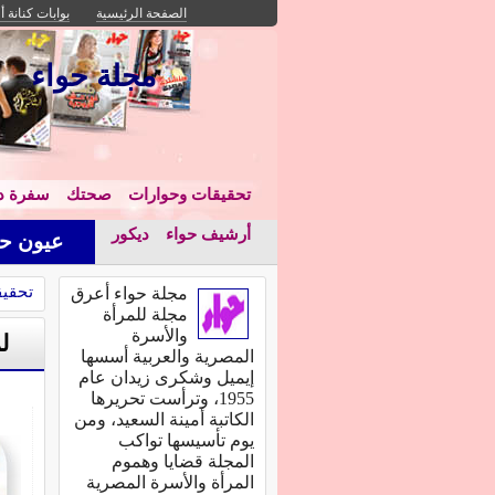
الصفحة الرئيسية
بوابات كنانة أ
مجلة حواء
تحقيقات وحوارات
صحتك
سفرة دا
أرشيف حواء
ديكور
عيون حو
تحقيق
مجلة حواء أعرق
مجلة للمرأة
والأسرة
ل
المصرية والعربية أسسها
إيميل وشكرى زيدان عام
1955، وترأست تحريرها
الكاتبة أمينة السعيد، ومن
يوم تأسيسها تواكب
المجلة قضايا وهموم
المرأة والأسرة المصرية