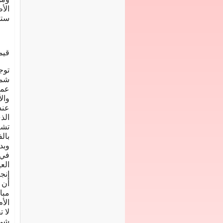
الأ
ستح
قيم
توج
شمس
عمر
وال
عند
الذ
تشر
بال
وبد
في 
الع
إنج
أن 
مبا
الأ
لا 
شيء