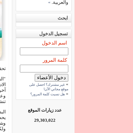
والعربية.
»
ابحث
تسجيل الدخول
اسم الدخول
كلمة المرور
تحق
"ال
»
الا
غير مشترك؟ احصل على
موقع مجاني الآن!
آخر
»
هل نسيت كلمة المرور؟
وعد
تنش
عدد زيارات الموقع
الب
29,303,022
وشر
ولك