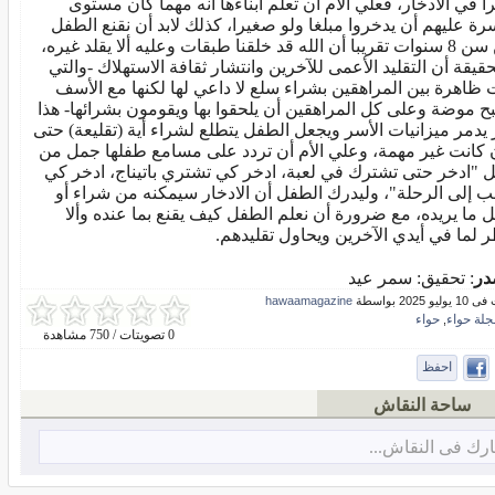
را في الادخار، فعلي الأم أن تعلم أبناءها أنه مهما كان مستوى
سرة عليهم أن يدخروا مبلغا ولو صغيرا، كذلك لابد أن نقنع الطفل
من سن 8 سنوات تقريبا أن الله قد خلقنا طبقات وعليه ألا يقلد غيره،
حقيقة أن التقليد الأعمى للآخرين وانتشار ثقافة الاستهلاك -والتي
 ظاهرة بين المراهقين بشراء سلع لا داعي لها لكنها مع الأسف
ح موضة وعلى كل المراهقين أن يلحقوا بها ويقومون بشرائها- هذا
 يدمر ميزانيات الأسر ويجعل الطفل يتطلع لشراء أية (تقليعة) حتى
 كانت غير مهمة، وعلي الأم أن تردد على مسامع طفلها جمل من
ل "ادخر حتى تشترك في لعبة، ادخر كي تشتري باتيناج، ادخر كي
ب إلى الرحلة"، وليدرك الطفل أن الادخار سيمكنه من شراء أو
 ما يريده، مع ضرورة أن نعلم الطفل كيف يقنع بما عنده وألا
ر لما في أيدي الآخرين ويحاول تقليدهم.
در
: تحقيق: سمر عيد
و 2025 بواسطة
hawaamagazine
جلة حواء
حواء
,
0 تصويتات / 750 مشاهدة
احفظ
ساحة النقاش
رك فى النقاش...