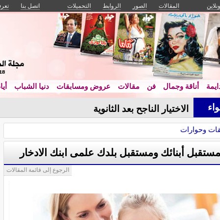
ونلاين
المقالات
الصور
الروابط
التحميلات
اتصل بنا
تعرف
يمة
أناقة وجمال
فن
مقالات
عروض ومسابقات
دنيا الشباب
أيا
اء
_
ات وحوارات
مستقبل أبنائك ومستقبل بلدك علمى ابنك الادخار
الرجوع إلى قائمة المقالات