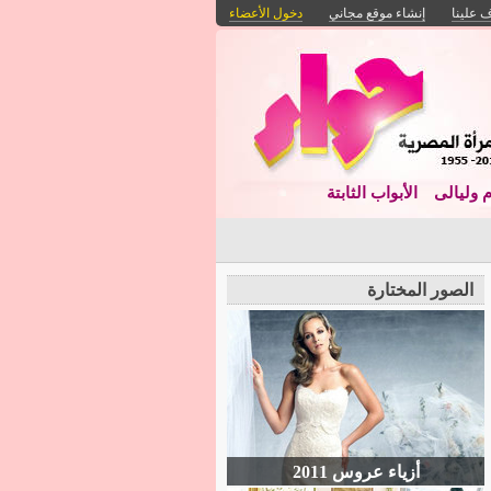
 علينا
إنشاء موقع مجاني
دخول الأعضاء
م وليالى
الأبواب الثابتة
الصور المختارة
أزياء عروس 2011