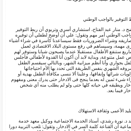
 التوفير بالواجب الوطني
ح د. منار عبد الفتاح، استشاري أسري وتربوي أن ربط التوفير
واجب الوطني أمر مهم وتقول: علي أن أوضح لطفلي أن توفيره
اريفه وشراء الضروريات فقط سيساعدنا كأسرة في شراء أشياء
ى مهمة، وسيساهم في رفع مستوى البلاد الاقتصادي لعمل
ريع ستنفع الأطفال مستقبلا عندما يصبحون شبابا وستوفر لهم
 عمل متنوعة، وبداية لابد أن أكون أنا القدوة لأطفالي فأجلس
فل بجواري وأنا أنظم ميزانية الشهر، وبالتالي سيقسم الطفل
وفه الشهري بنفس الطريقة التى تحدد بها الأم احتياجاتها
لويات شرائها وإنفاقها، وعلينا ألا ننسى مكافأة الطفل بهدية أو
ء شيء ثمين له بعدما ينجح فى الادخار حتى يدرك معنى ومفهوم
دخار ويطبقه في حياته كلها حتى ولو لم يطلب منه أي شخص
خار فيما بعد.
قليد الأعمى وثقافة الاستهلاك
د د. نورة رشدي، أستاذ الخدمة الاجتماعية ووكيل معهد خدمة
ماعية أن القناعة كلمة السر في الادخار، وتقول: تلعب التربية دورا