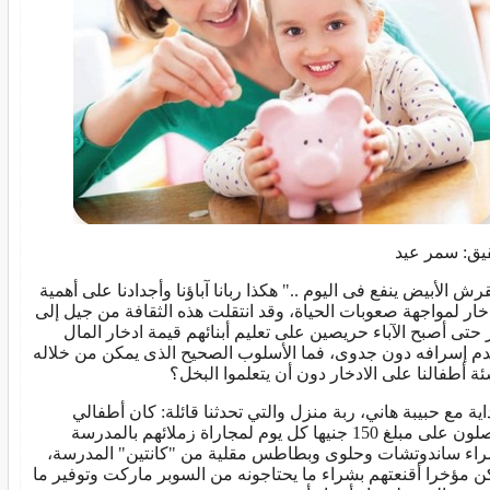
يق: سمر عيد
قرش الأبيض ينفع فى اليوم .." هكذا ربانا آباؤنا وأجدادنا على أهمية
دخار لمواجهة صعوبات الحياة، وقد انتقلت هذه الثقافة من جيل إلى
 حتى أصبح الآباء حريصين على تعليم أبنائهم قيمة ادخار المال
م إسرافه دون جدوى، فما الأسلوب الصحيح الذى يمكن من خلاله
ئة أطفالنا على الادخار دون أن يتعلموا البخل؟
داية مع حبيبة هاني، ربة منزل والتي تحدثنا قائلة: كان أطفالي
يحصلون على مبلغ 150 جنيها كل يوم لمجاراة زملائهم بالمدرسة
اء ساندوتشات وحلوى وبطاطس مقلية من "كانتين" المدرسة،
ن مؤخرا أقنعتهم بشراء ما يحتاجونه من السوبر ماركت وتوفير ما