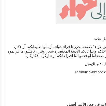
رئيس جامعة القاهرة يتفقد جاهزية مستشفى الطل
على الطلاب الجدد
السجاد لمسة عصرية تحافظ على نظافة منزلك
نصائح غذائيه.. زيت الزيتون
مطبخ
ل دياب
ى حواء" صفحة يحررها قراء حواء.. أرسلوا تعليقاتكم، آراءكم،
لاتكم وإبداعاتكم الأدبية المختصرة شعرا ونثرا.. ناقشوا ما قرأتموه
 صفحاتنا أو قدموا لنا اقتراحاتكم، وشاركونا أفكاركم.
ك عبر الإيميل
adelmdiab@yahoo.
عد في جعل الأمور أفضل