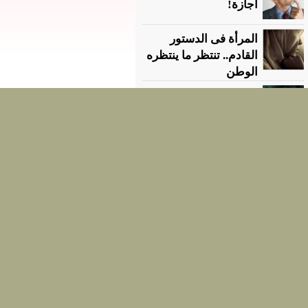
أجازة!
المرأة فى الدستور
القادم.. تنتظر ما ينتظره
الوطن
نساء العرب في الهم
سوا
لكل أب وأم انتبه أنت
تحت المراقبة
الواقع يؤكد: وراء كل
عاطل 3 عاطلات
الفقر في تزايد والمرأة
تدفع الثمن
مظاهرة للآباء والأمهات: