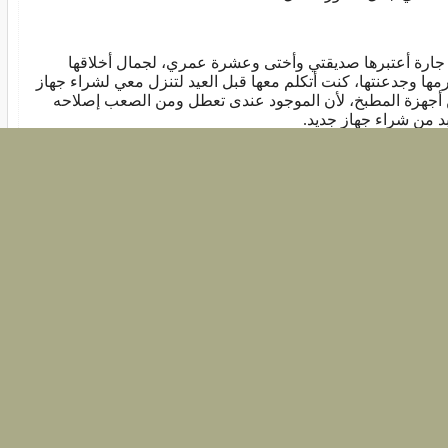
جارة أعتبرها صديقتي وأختى وعشرة عمري، لجمال أخلاقها
مها وجدعنتها، كنت أتكلم معها قبل العيد لتنزل معي لشراء جهاز
أجهزة المطبخ، لأن الموجود عندى تعطل ومن الصعب إصلاحه
بد من شراء جهاز جديد.
تي، الله يبارك لها، أصرت أن أستعمل الجهاز الخاص بها، وقالت
 يكفي استخدامي واستخدام غيري أيضا، وكان مبررها في ذلك أننا
ين على عيد والفلوس قد أحتاج إليها، هذا أولا، وثانيا أن الأسعار
 تنخفض بعد العيد، وفقا لما سمعته من تصريحات المسئولين،
ا سمعته من أشخاص في السوق، وفكرنا في أن الأسعار سوف
فض ليس بسبب حل مشكلة الدولار وتوافر السلع فقط، ولكن
ب توقف الناس عن الاندفاع للشراء انتظارا لخفض الأسعار.
هم سمعت كلام جارتي، لأنني اقتنعت برأيها، ولأن العلاقة بيننا لا
لني أشعر بالحرج منها، لكن حين فكرت في الموضوع خرجت منه
ر ومعاني جميلة.
 سبيل المثال أن التعاون والمساعدة والمحبة الصادقة بيني وبين
تي جعلتني غير مضطرة للشراء في وقت مخنوق أو ضيق،
طاني اختيارات أوسع، حيث لم أعد مضطرة، وهو تأثير على قرار
صادي.