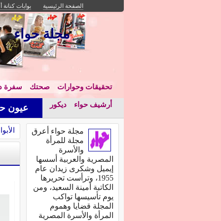
الصفحة الرئيسية
بوابات كنانة أ
مجلة حواء
تحقيقات وحوارات
صحتك
سفرة دا
أرشيف حواء
ديكور
عيون حو
الأبوا
مجلة حواء أعرق
مجلة للمرأة
والأسرة
المصرية والعربية أسسها
إيميل وشكرى زيدان عام
1955، وترأست تحريرها
الكاتبة أمينة السعيد، ومن
يوم تأسيسها تواكب
المجلة قضايا وهموم
المرأة والأسرة المصرية