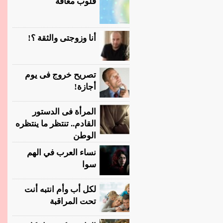
قلوب معاقة
أنا وزوجتى والثقة ؟!
تصريح خروج فى يوم
أجازة!
المرأة فى الدستور
القادم.. تنتظر ما ينتظره
الوطن
نساء العرب في الهم
سوا
لكل أب وأم انتبه أنت
تحت المراقبة