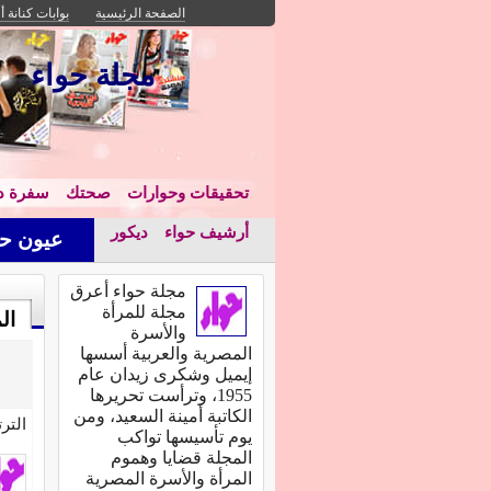
الصفحة الرئيسية
بوابات كنانة أ
مجلة حواء
تحقيقات وحوارات
صحتك
سفرة دا
أرشيف حواء
ديكور
عيون حو
مجلة حواء أعرق
مجلة للمرأة
ال
والأسرة
المصرية والعربية أسسها
إيميل وشكرى زيدان عام
1955، وترأست تحريرها
الكاتبة أمينة السعيد، ومن
التر
يوم تأسيسها تواكب
المجلة قضايا وهموم
المرأة والأسرة المصرية