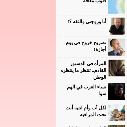
قلوب معاقة
أنا وزوجتى والثقة ؟!
تصريح خروج فى يوم
أجازة!
المرأة فى الدستور
القادم.. تنتظر ما ينتظره
الوطن
نساء العرب في الهم
سوا
لكل أب وأم انتبه أنت
تحت المراقبة