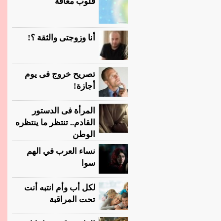
قلوب معاقة
أنا وزوجتى والثقة ؟!
تصريح خروج فى يوم
أجازة!
المرأة فى الدستور
القادم.. تنتظر ما ينتظره
الوطن
نساء العرب في الهم
سوا
لكل أب وأم انتبه أنت
تحت المراقبة