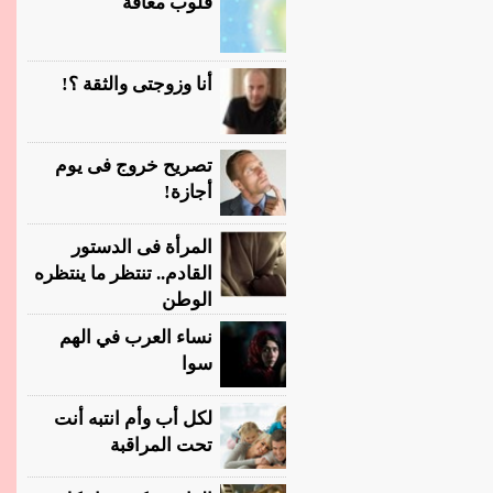
قلوب معاقة
أنا وزوجتى والثقة ؟!
تصريح خروج فى يوم
أجازة!
المرأة فى الدستور
القادم.. تنتظر ما ينتظره
الوطن
نساء العرب في الهم
سوا
لكل أب وأم انتبه أنت
تحت المراقبة