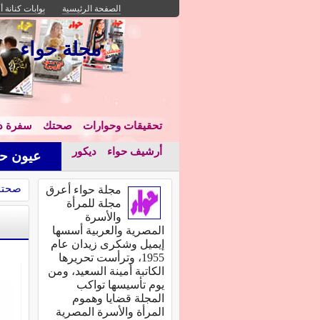
الصفحة الرئيسية
بوابات كنانة أ
مجلة حواء
تحقيقات وحوارات
صحتك
سفرة دا
أرشيف حواء
ديكور
عيون حو
صحت
مجلة حواء أعرق
مجلة للمرأة
والأسرة
المصرية والعربية أسسها
إيميل وشكرى زيدان عام
1955، وترأست تحريرها
الكاتبة أمينة السعيد، ومن
يوم تأسيسها تواكب
المجلة قضايا وهموم
المرأة والأسرة المصرية