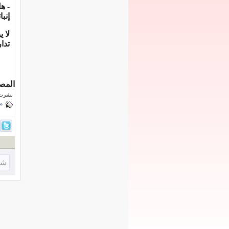
- ه
إ
نبا
لا 
تدا
المص
نشرت فى 13 يناي
م
شا