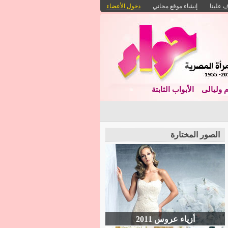
 علينا
إنشاء موقع مجاني
دخول الأعضاء
م وليالى
الأبواب الثابتة
الصور المختارة
أزياء عروس 2011