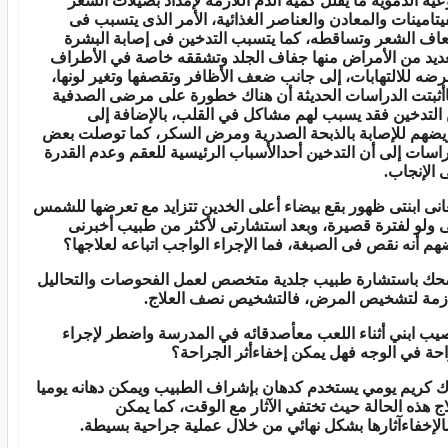
وعية الدموية ما يقلل كمية الدم اللازمة لإمداد بصيلات الشعر
فيتامينات والمعادن والعناصر الغذائية، الأمر الذى يتسبب فى
اف الشعر وتساقطه، كما يتسبب التدخين فى إصابة البشرة
عديد من الأمراض منها جفاف الجلد وتشققه خاصة في الأطراف
رضه للالتهابات، إلى جانب ضعف الأظافر وتقصفها وتغير لونها،
أثبتت الدراسات الحديثة أن هناك خطورة عل
ى
مرض
ى
الصدفية
التدخين فقد يسبب لهم مشاكل في القلب، بالإضافة إلى
يضهم للإصابة بالذبحة الصدرية ومرض السكر، كما توصلت بعض
راسات إلى أن التدخين أحدالأسباب الرئيسية للعقم وعدم القدرة
الإنجاب.
عانى ابنتى ظهور بقع بيضاء أعلى الخدين تتزايد مع تعرضها للشمس
 ولو لفترة قصيرة، وبعد استشارتى لأكثر من طبيب أخبرنى
هم أنه نقص فى الصبغة، فما الإجراء الواجب اتباعه لعلاجها؟
حك باستشارة طبيب جلدية متخصص لعمل الفحوصات والتحاليل
ازمة لتشخيص الم
ر
ض، فالتشخيص نصف العلاج.
صيب ابني أثناء اللعب م
ع
أصدقائه في المدرسة واضطر لإجراء
حة في الوجه فهل يمكن إخفاءأثر الجراحة؟
ك كريم يومي يستخدم كدهان بإشراف الطبيب ويمكن دهانه يوميا
اج هذه الحالة حيث تختفي الآثار مع الوقت، كما يمكن
الإخفاءآثارها بشكل نهائي من خلال عملية جراحية بسيطة.