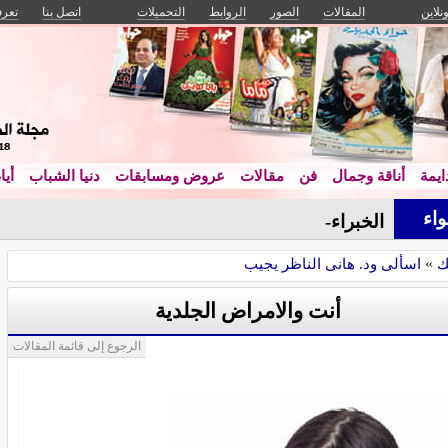
ونلاين
المقالات
الصور
الروابط
التحميلات
اتصل بنا
تعرف
يمة
أناقة وجمال
فن
مقالات
عروض ومسابقات
دنيا الشباب
أيا
اء
الخبراء يكشفون: أ-
ك
»
اسألى ود. هانى الناظر يجيب
أنت والامراض الجلدية
الرجوع إلى قائمة المقالات