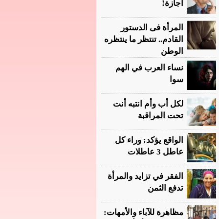
أجازة!
المرأة فى الدستور
القادم.. تنتظر ما ينتظره
الوطن
نساء العرب في الهم
سوا
لكل أب وأم انتبه أنت
تحت المراقبة
الواقع يؤكد: وراء كل
عاطل 3 عاطلات
الفقر في تزايد والمرأة
تدفع الثمن
مظاهرة للآباء والأمهات: