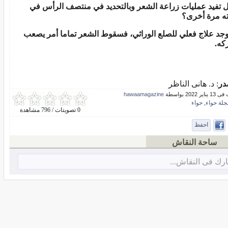
ل تفيد عمليات زراعة الشعر وبالتحديد في منتصف الرأس في
ته مرة
أ
خرى؟
يوجد علاج فعلي للصلع الوراثي، فسقوط الشعر تماما أمر يصعب
ركه.
در
: د. هانى الناظر
ر 2022 بواسطة
hawaamagazine
جلة حواء
حواء
,
0 تصويتات / 796 مشاهدة
احفظ
ساحة النقاش
رك فى النقاش...