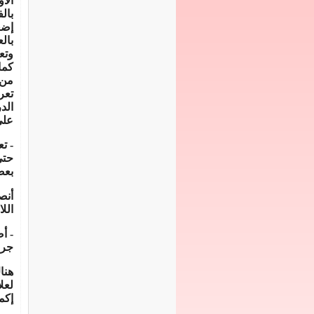
الأ
بال
إضع
بال
وتع
كما
من 
تعر
الد
عل
ى
- ت
حتى
بعض
أنص
الل
- أ
جرا
هنا
لعل
إكم