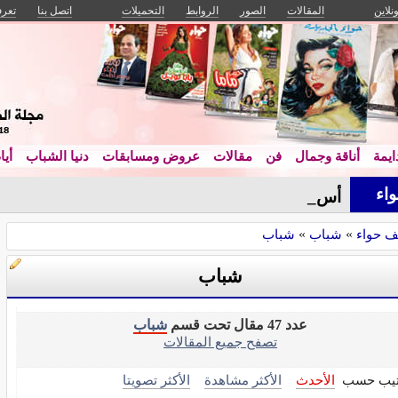
ونلاين
المقالات
الصور
الروابط
التحميلات
اتصل بنا
تعرف
يمة
أناقة وجمال
فن
مقالات
عروض ومسابقات
دنيا الشباب
أيا
اء
أستاذ أصول_
ف حواء
»
شباب
»
شباب
شباب
عدد 47 مقال تحت قسم
شباب
تصفح جميع المقالات
تيب حسب
الأحدث
الأكثر مشاهدة
الأكثر تصويتا