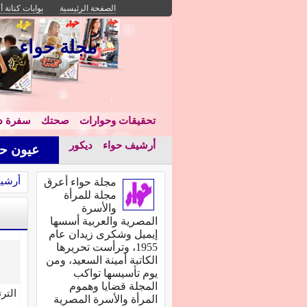
الصفحة الرئيسية
بوابات كنانة أ
مجلة حواء
تحقيقات وحوارات
صحتك
سفرة دا
أرشيف حواء
ديكور
عيون حو
أرشي
مجلة حواء أعرق
مجلة للمرأة
والأسرة
المصرية والعربية أسسها
إيميل وشكرى زيدان عام
1955، وترأست تحريرها
الكاتبة أمينة السعيد، ومن
يوم تأسيسها تواكب
المجلة قضايا وهموم
التر
المرأة والأسرة المصرية