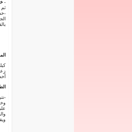
- خل
ثم 
-خ
الج
بال
المق
أخض
الط
-نت
وخض
علي
وال
ويق