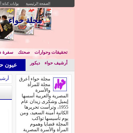
الصفحة الرئيسية
بوابات كنانة أ
مجلة حواء
تحقيقات وحوارات
صحتك
سفرة دا
أرشيف حواء
ديكور
عيون حو
أرشي
مجلة حواء أعرق
مجلة للمرأة
والأسرة
المصرية والعربية أسسها
إيميل وشكرى زيدان عام
1955، وترأست تحريرها
الكاتبة أمينة السعيد، ومن
يوم تأسيسها تواكب
المجلة قضايا وهموم
المرأة والأسرة المصرية