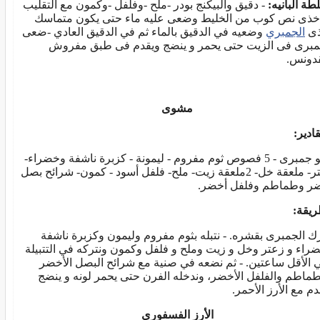
طة البانيه:
- دقيق والبيكنج بودر -ملح -وفلفل -وكمون مع التقليب
خذى نص كوب من الخليط وضعى عليه ماء حتى يكون متماسك
ذى
الجمبري
وضعيه في الدقيق بالماء ثم في الدقيق العادي -ضعى
مبرى فى الزيت حتى يحمر و ينضج ويقدم فى طبق مفروش
قدونس.
مشوى
ادير:
كيلو جمبرى - 5 فصوص ثوم مفروم - ليمونة - كزبرة ناشفة وخضراء-
زعتر- ملعقة خل- 2ملعقة زيت- ملح- فلفل أسود - كمون- شرائح بصل
ر وطماطم وفلفل أخضر.
ريقة:
رك الجمبرى بقشره. - نتبله بثوم مفروم وليمون وكزبرة ناشفة
راء و زعتر وخل و زيت وملح و فلفل وكمون ونتركه في التتبيلة
 الأقل ساعتين. - ثم نضعه في صنية مع شرائح البصل الأخضر
طماطم والفلفل الأخضر، وندخله الفرن حتى يحمر لونه و ينضج
دم مع الأرز الأحمر.
الأرز الفسفورى