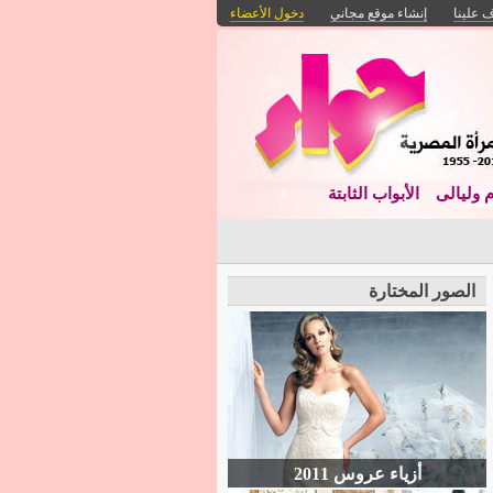
 علينا
إنشاء موقع مجاني
دخول الأعضاء
م وليالى
الأبواب الثابتة
الصور المختارة
أزياء عروس 2011