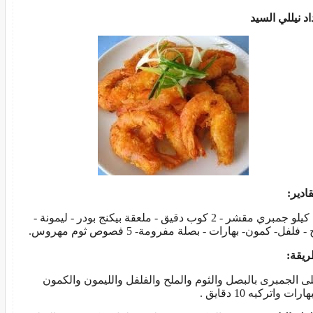
اد نيللي السيد
ادير:
1/2 كيلو جمبري مقشر - 2 كوب دقيق - ملعقة بيكنج بودر - ليمونة -
- فلفل- كمون- بهارات - بصلة مفرومة- 5 فصوص ثوم مهروس.
ريقة:
بلى الجمبرى بالبصل والثوم والملح والفلفل والليمون والكمون
ارات واتركيه 10 دقايق .