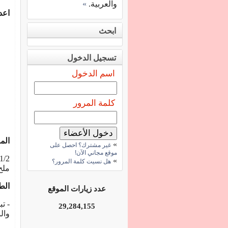
والعربية.
»
اعد
ابحث
تسجيل الدخول
اسم الدخول
كلمة المرور
المق
»
غير مشترك؟ احصل على
موقع مجاني الآن!
»
هل نسيت كلمة المرور؟
ملح 
الط
عدد زيارات الموقع
- ت
29,284,155
والبه