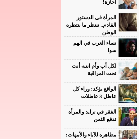
أجازة!
المرأة فى الدستور
القادم.. تنتظر ما ينتظره
الوطن
نساء العرب في الهم
سوا
لكل أب وأم انتبه أنت
تحت المراقبة
الواقع يؤكد: وراء كل
عاطل 3 عاطلات
الفقر في تزايد والمرأة
تدفع الثمن
مظاهرة للآباء والأمهات: