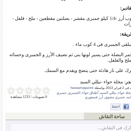
ادير:
2كوب أرز -1/4 كيلو جمبرى مقشر - بصلتين مقطعين - ملح - فلفل -
رات
ريقة:
قى الجمبرى فى 4 كوب ماء .
حمر البصلة حتى يسير لونها بنى ثم نضيف الأرز و الجمبرى وحسائه
ملح والفلفل.
ترك على نار هادئة حتى ينضج ويقدم مع السمك.
در
: مجلة حواء -نيللي السيد
ر 2013 بواسطة
hawaamagazine
جلة حواء
نيللي السيد
أطباق حواء
الجمبري
جمبري
,
,
,
,
0 تصويتات / 1233 مشاهدة
نيه
جمبري مشوي
أرز فسفوري
,
,
احفظ
ساحة النقاش
رك فى النقاش...