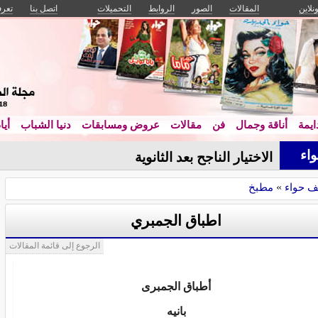
ونلاين
المقالات
الصور
الروابط
التحميلات
اتصل بنا
تعرف
يمة
أناقة وجمال
فن
مقالات
عروض ومسابقات
دنيا الشباب
أيا
اء
_
ف حواء
»
مطبخ
اطباق الجمبري
الرجوع إلى قائمة المقالات
أطباق الجمبرى
بانيه