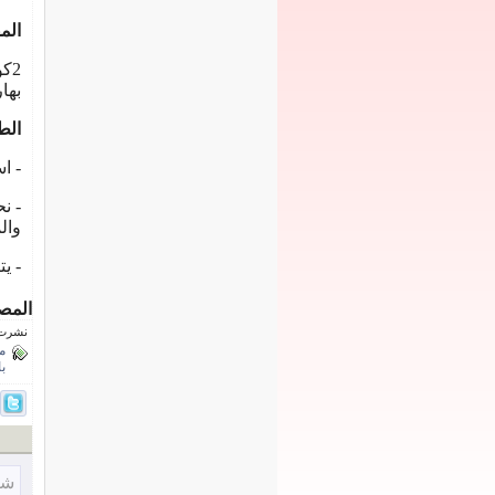
المق
بها
الط
- اسل
- ن
وال
- ي
المص
نشرت فى 2 فبراي
م
با
شا