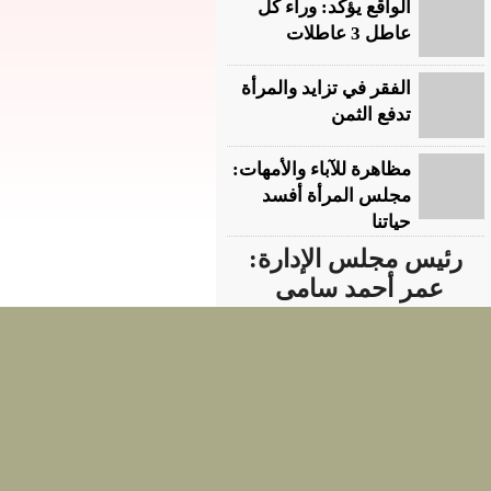
الواقع يؤكد: وراء كل
عاطل 3 عاطلات
الفقر في تزايد والمرأة
تدفع الثمن
مظاهرة للآباء والأمهات:
مجلس المرأة أفسد
حياتنا
رئيس مجلس الإدارة:
عمر أحمد سامى
رئيسة التحرير:
سمر الدسوقي
الإشراف على الموقع : نهى عبدالعزيز