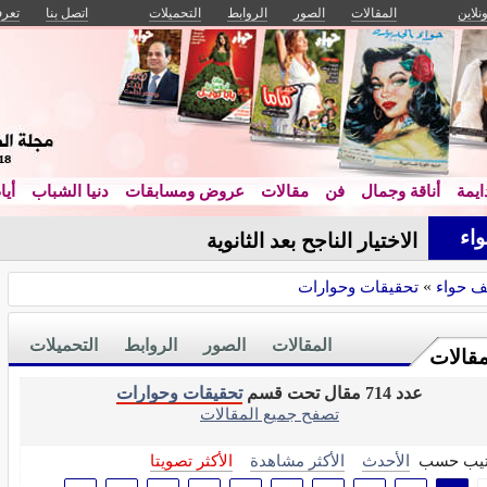
ونلاين
المقالات
الصور
الروابط
التحميلات
اتصل بنا
تعرف
يمة
أناقة وجمال
فن
مقالات
عروض ومسابقات
دنيا الشباب
أيا
اء
الاختيار الناجح بعد الثانوية
ف حواء
»
تحقيقات وحوارات
المقالات
الصور
الروابط
التحميلات
مقالات
عدد 714 مقال تحت قسم
تحقيقات وحوارات
تصفح جميع المقالات
تيب حسب
الأحدث
الأكثر مشاهدة
الأكثر تصويتا