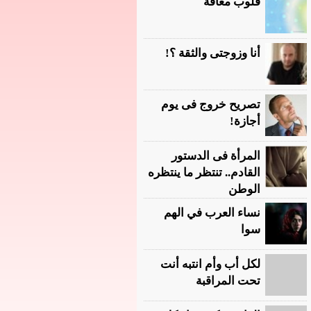
قلوب معاقة
أنا وزوجتى والثقة ؟!
تصريح خروج فى يوم
أجازة!
المرأة فى الدستور
القادم.. تنتظر ما ينتظره
الوطن
نساء العرب في الهم
سوا
لكل أب وأم انتبه أنت
تحت المراقبة