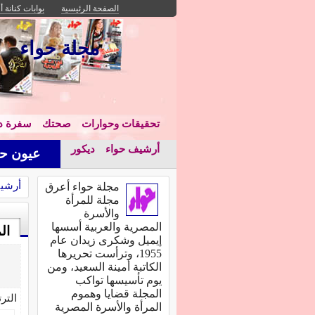
الصفحة الرئيسية
بوابات كنانة أ
مجلة حواء
تحقيقات وحوارات
صحتك
سفرة دا
أرشيف حواء
ديكور
عيون حو
أرشي
مجلة حواء أعرق
مجلة للمرأة
والأسرة
المصرية والعربية أسسها
ال
إيميل وشكرى زيدان عام
1955، وترأست تحريرها
الكاتبة أمينة السعيد، ومن
يوم تأسيسها تواكب
المجلة قضايا وهموم
التر
المرأة والأسرة المصرية