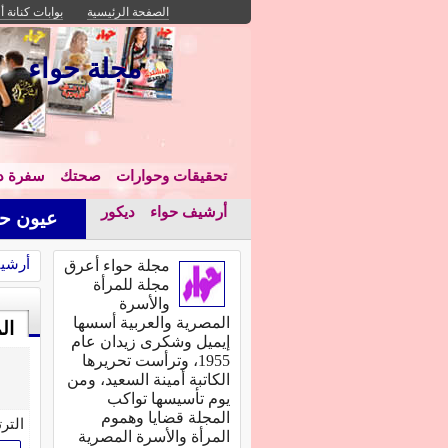
الصفحة الرئيسية
بوابات كنانة أ
مجلة حواء
تحقيقات وحوارات
صحتك
سفرة دا
أرشيف حواء
ديكور
عيون حو
أرشي
مجلة حواء أعرق
مجلة للمرأة
والأسرة
المصرية والعربية أسسها
ال
إيميل وشكرى زيدان عام
1955، وترأست تحريرها
الكاتبة أمينة السعيد، ومن
يوم تأسيسها تواكب
المجلة قضايا وهموم
التر
المرأة والأسرة المصرية