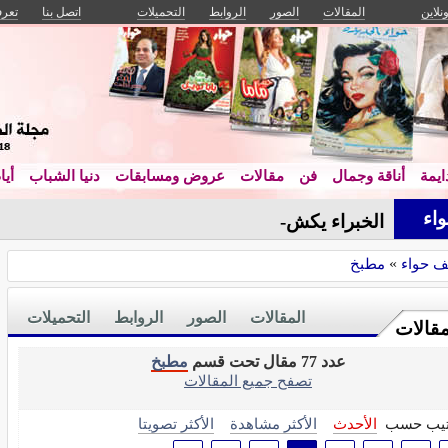
ونلاين
المقالات
الصور
الروابط
التحميلات
اتصل بنا
تعرف
يمة
أناقة وجمال
فن
مقالات
عروض ومسابقات
دنيا الشباب
أيا
اء
الخبراء يكشفون: أسرا_
ف حواء
»
مطبخ
المقالات
الصور
الروابط
التحميلات
مقالات
عدد 77 مقال تحت قسم
مطبخ
تصفح جميع المقالات
تيب حسب
الأحدث
الأكثر مشاهدة
الأكثر تصويتا