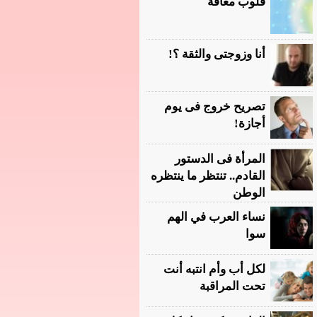
قلوب معاقة
أنا وزوجتى والثقة ؟!
تصريح خروج فى يوم
أجازة!
المرأة فى الدستور
القادم.. تنتظر ما ينتظره
الوطن
نساء العرب في الهم
سوا
لكل أب وأم انتبه أنت
تحت المراقبة