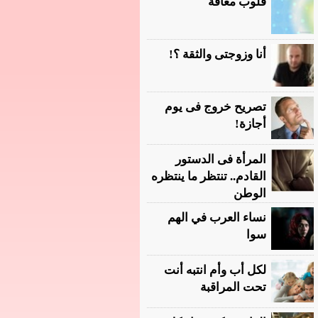
قلوب معاقة
أنا وزوجتى والثقة ؟!
تصريح خروج فى يوم
أجازة!
المرأة فى الدستور
القادم.. تنتظر ما ينتظره
الوطن
نساء العرب في الهم
سوا
لكل أب وأم انتبه أنت
تحت المراقبة