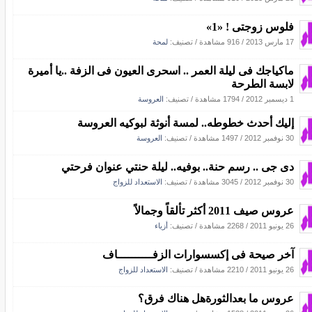
فلوس زوجتى ! «1»
17 مارس 2013
/
916 مشاهدة
/ تصنيف:
لمحة
ماكياجك فى ليلة العمر .. اسحرى العيون فى الزفة ..يا أميرة
لابسة الطرحة
1 ديسمبر 2012
/
1794 مشاهدة
/ تصنيف:
العروسة
إليك أحدث خطوطه.. لمسة أنوثة لبوكيه العروسة
30 نوفمبر 2012
/
1497 مشاهدة
/ تصنيف:
العروسة
دى جى .. رسم حنة.. بوفيه.. ليلة حنتي عنوان فرحتي
30 نوفمبر 2012
/
3045 مشاهدة
/ تصنيف:
الاستعداد للزواج
عروس صيف 2011 أكثر تألقاً وجمالاً
26 يونيو 2011
/
2268 مشاهدة
/ تصنيف:
أزياء
آخر صيحة فى إكسسوارات الزفــــــــــاف
26 يونيو 2011
/
2210 مشاهدة
/ تصنيف:
الاستعداد للزواج
عروس ما بعدالثورةهل هناك فرق؟