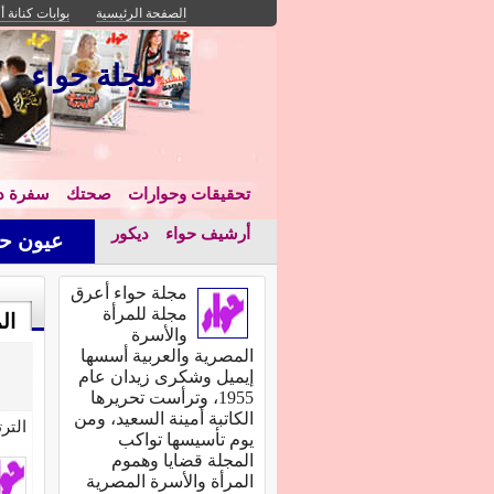
الصفحة الرئيسية
بوابات كنانة أ
مجلة حواء
تحقيقات وحوارات
صحتك
سفرة دا
أرشيف حواء
ديكور
عيون حو
مجلة حواء أعرق
مجلة للمرأة
ال
والأسرة
المصرية والعربية أسسها
إيميل وشكرى زيدان عام
1955، وترأست تحريرها
الكاتبة أمينة السعيد، ومن
التر
يوم تأسيسها تواكب
المجلة قضايا وهموم
المرأة والأسرة المصرية